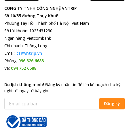
Các điểm du lịch hút khách gần khách sạn
CÔNG TY TNHH CÔNG NGHỆ VNTRIP
Sài Gòn và những địa danh nổi tiếng
Số 10/55 đường Thụy Khuê
Đến với Sài Gòn miền đất hứa cho những người trẻ năng động,
bạn sẽ được đắm chìm và tận hưởng cuộc sống ồn ào náo nhiệt
Phường Tây Hồ, Thành phố Hà Nội, Việt Nam
ở đây. Có rất nhiều địa danh du lịch nổi tiếng như Chợ Bến
Số tài khoản
:
1023431230
Thành, Chợ lớn, Nhà thờ Đức Bà, Địa Đạo Củ Chi, Dinh Thống
Ngân hàng
:
Vietcombank
Nhất, Bến Nhà Rồng... Ngoài ra còn có rất nhiều danh lam
Chi nhánh
:
Thăng Long
thắng cảnh tuyệt vời thu hút sự quan tâm của khách du lịch.
Email:
cs@vntrip.vn
Canh nam 2 Hotel
chắc chắn sẽ là điểm dừng chân lý tưởng để
Phòng:
096 326 6688
bạn khám phá Sài Gòn và tận hưởng sự thư giãn tối ưu cho
những ngày làm việc mệt mỏi.
Vé:
094 752 6688
Du lịch thông minh
!
Đăng ký nhận tin để lên kế hoạch cho kỳ
nghỉ tới ngay từ bây giờ
:
Đăng ký