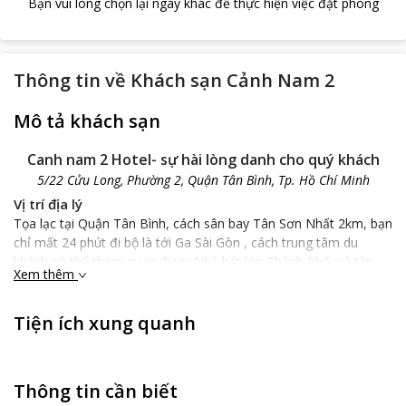
Bạn vui lòng chọn lại ngày khác để thực hiện việc đặt phòng
Thông tin về
Khách sạn Cảnh Nam 2
Mô tả khách sạn
Canh nam 2 Hotel- sự hài lòng danh cho quý khách
5/22 Cửu Long, Phường 2, Quận Tân Bình, Tp. Hồ Chí Minh
Vị trí địa lý
Tọa lạc tại Quận Tân Bình, cách sân bay Tân Sơn Nhất 2km, bạn
chỉ mất 24 phút đi bộ là tới Ga Sài Gòn , cách trung tâm du
khách có thể tham quan được Nhà hát lớn Thành Phố, và tận
Xem thêm
hưởng làn gió nhẹ từ sông Sài Gòn.Vị trí địa lý vô cùng thuận lợi
cho khách công tác, du lịch tham quan thành phố Hồ Chí Minh.
Từ khách sạn bạn có thể nhìn thấy bức tranh toàn cảnh trung
Tiện ích xung quanh
tâm thành phố tuyệt đẹp.
Đặc điểm khách sạn
Đặc điểm nổi bật nhất của
Canh nam 2 Hotel
chính là không
Thông tin cần biết
gian thân thiện, thoáng mát, phong cách hiện đại, du khách sẽ