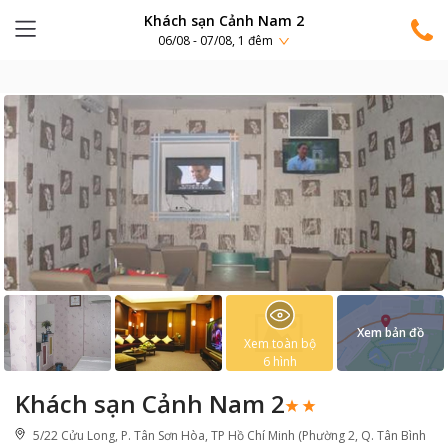
Khách sạn Cảnh Nam 2
06/08 - 07/08, 1 đêm
Xem bản đồ
Xem toàn bộ
6
hình
Khách sạn Cảnh Nam 2
5/22 Cửu Long, P. Tân Sơn Hòa, TP Hồ Chí Minh (Phường 2, Q. Tân Bình