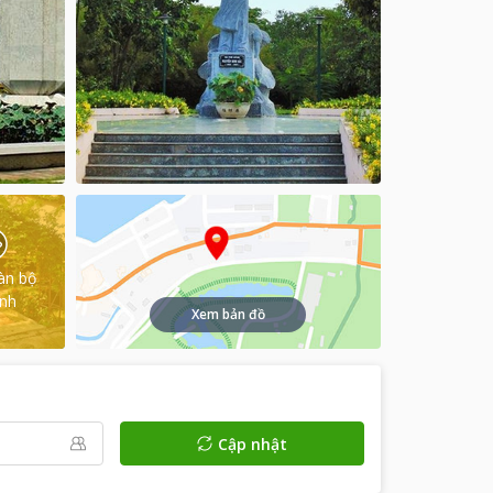
àn bộ
ình
Xem bản đồ
Cập nhật