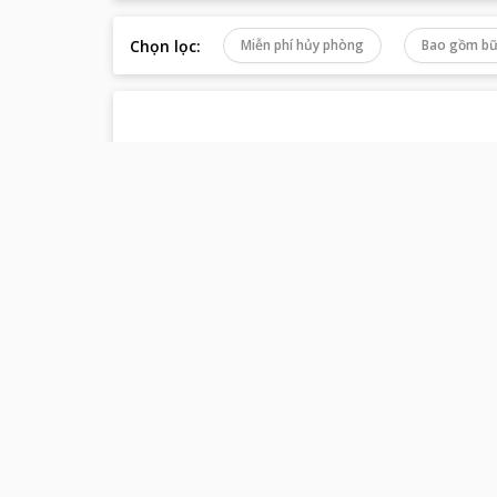
Chọn lọc
:
Miễn phí hủy phòng
Bao gồm bữ
Rất t
Thông tin về
Cao Lãnh Homesta