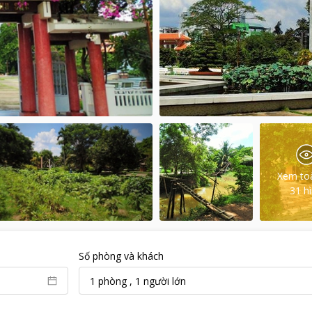
Xem to
31
h
Số phòng và khách
1
phòng
,
1
người lớn