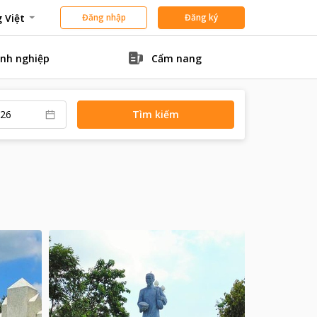
 Việt
Đăng nhập
Đăng ký
nh nghiệp
Cẩm nang
Tìm kiếm