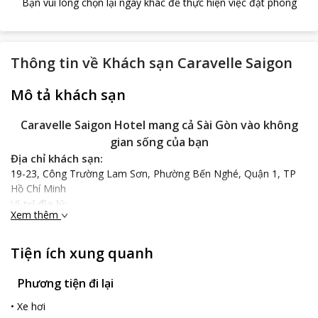
Bạn vui lòng chọn lại ngày khác để thực hiện việc đặt phòng
Thông tin về
Khách sạn Caravelle Saigon
Mô tả khách sạn
Caravelle Saigon Hotel mang cả Sài Gòn vào không
gian sống của bạn
Địa chỉ khách sạn:
19-23, Công Trường Lam Sơn, Phường Bến Nghé, Quận 1, TP
Hồ Chí Minh
Vị trí địa lý:
Xem thêm
Caravelle Saigon Hotel
là khách sạn năm sao nằm trên đường
Công Trường Lam Sơn trung tâm Sài Gòn, đối diện với Nhà hát
Thành Phố, ngay trung tâm thuận lợi cho giao thông đi lại,
Tiện ích xung quanh
không cách quá xa những địa điểm du lịch nên ở đây bạn có thể
đi tới những điểm du lịch của Sài Gòn một cách nhanh chóng,
Phương tiện đi lại
dễ dàng và tiện lợi nhất.
•
Xe hơi
Đặc điểm khách sạn: