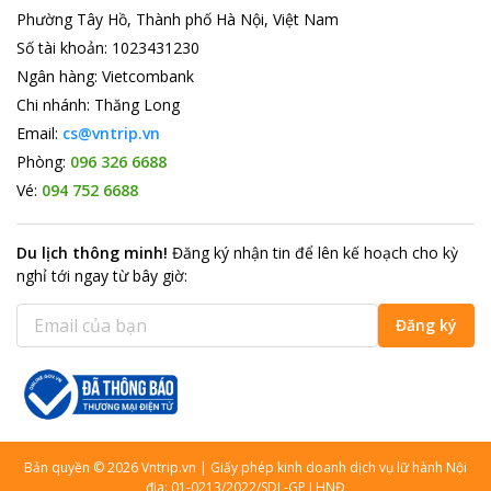
Phường Tây Hồ, Thành phố Hà Nội, Việt Nam
Số tài khoản
:
1023431230
Ngân hàng
:
Vietcombank
Chi nhánh
:
Thăng Long
Email:
cs@vntrip.vn
Phòng:
096 326 6688
Vé:
094 752 6688
Du lịch thông minh
!
Đăng ký nhận tin để lên kế hoạch cho kỳ
nghỉ tới ngay từ bây giờ
:
Đăng ký
Bản quyền
©
2026
Vntrip.vn
|
Giấy phép kinh doanh dịch vụ lữ hành Nội
địa: 01-0213/2022/SDL-GP LHNĐ