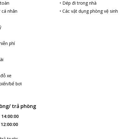
 toàn
•
Dép đi trong nhà
ợ cá nhân
•
Các vật dụng phòng vệ sinh
ý
iễn phí
ài
 đỗ xe
biển/bể bơi
òng/ trả phòng
:
14:00:00
:
12:00:00
trả trước