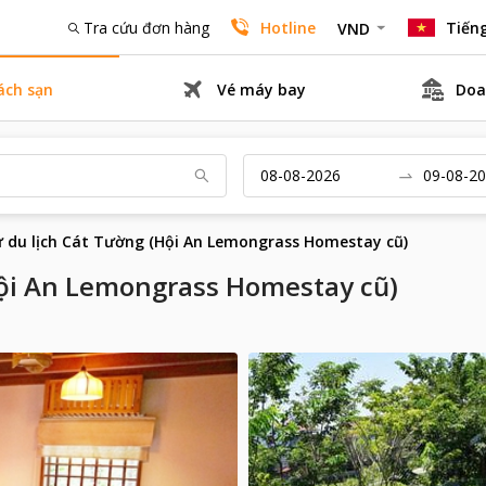
Tra cứu đơn hàng
Hotline
Tiếng
VND
ách sạn
Vé máy bay
Doa
ư du lịch Cát Tường (Hội An Lemongrass Homestay cũ)
Hội An Lemongrass Homestay cũ)