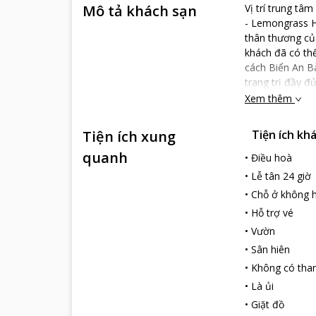
Mô tả khách sạn
Vị trí trung tâ
- Lemongrass H
thân thương của
khách đã có th
cách Biển An Bà
trang trị đầy đ
tôi mong được 
Xem thêm
Tiện ích xung
Tiện ích kh
quanh
•
Điều hoà
•
Lễ tân 24 giờ
•
Chỗ ở không h
•
Hỗ trợ vé
•
Vườn
•
Sân hiên
•
Không có tha
•
Là ủi
•
Giặt đồ