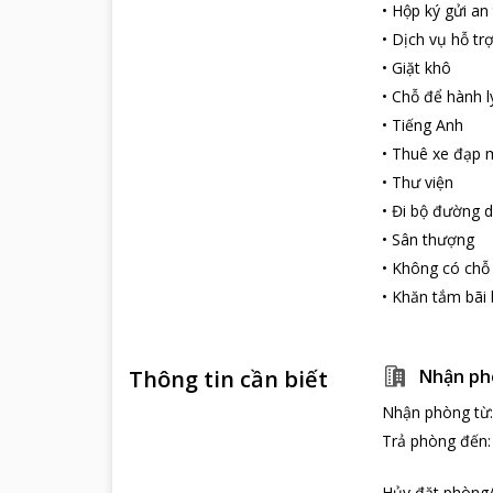
•
Hộp ký gửi an
•
Dịch vụ hỗ tr
•
Giặt khô
•
Chỗ để hành l
•
Tiếng Anh
•
Thuê xe đạp m
•
Thư viện
•
Đi bộ đường d
•
Sân thượng
•
Không có chỗ
•
Khăn tắm bãi 
Thông tin cần biết
Nhận ph
Nhận phòng từ
Trả phòng đến
Hủy đặt phòng/