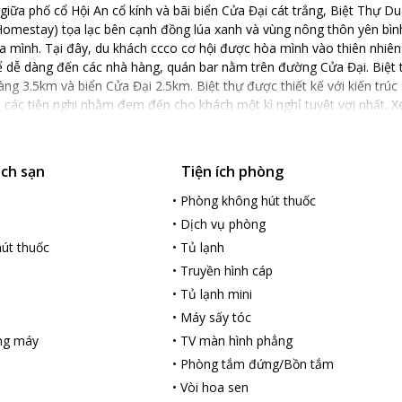
m giữa phố cổ Hội An cổ kính và bãi biển Cửa Đại cát trắng, Biệt Thự Du
omestay) tọa lạc bên cạnh đồng lúa xanh và vùng nông thôn yên bình.
 mình. Tại đây, du khách ccco cơ hội được hòa mình vào thiên nhiên v
ể dễ dàng đến các nhà hàng, quán bar nằm trên đường Cửa Đại. Biệt
ng 3.5km và biển Cửa Đại 2.5km. Biệt thự được thiết kế với kiến trúc
ủ các tiện nghi nhằm đem đến cho khách một kì nghỉ tuyệt vợi nhất. 
chào đón quý khách đến với Biệt Thự Du lịch Cát Tường.
ách sạn
Tiện ích phòng
•
Phòng không hút thuốc
•
Dịch vụ phòng
út thuốc
•
Tủ lạnh
•
Truyền hình cáp
•
Tủ lạnh mini
•
Máy sấy tóc
ng máy
•
TV màn hình phẳng
•
Phòng tắm đứng/Bồn tắm
•
Vòi hoa sen