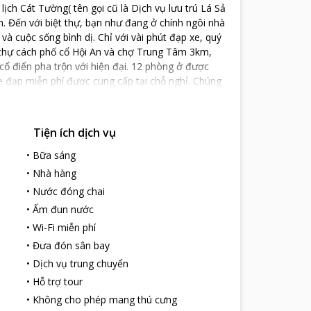
 lịch Cát Tường( tên gọi cũ là Dịch vụ lưu trú Lá Sả
 Đến với biệt thự, bạn như đang ở chính ngôi nhà
à cuộc sống bình dị. Chỉ với vài phút đạp xe, quý
 thự cách phố cổ Hội An và chợ Trung Tâm 3km,
 cổ điển pha trộn với hiện đại. 12 phòng ở được
Xe đạp miễn phí được cung cấp tại chỗ nghỉ. Chúng
Tiện ích dịch vụ
•
Bữa sáng
•
Nhà hàng
•
Nước đóng chai
•
Ấm đun nước
•
Wi-Fi miễn phí
•
Đưa đón sân bay
•
Dịch vụ trung chuyển
•
Hỗ trợ tour
•
Không cho phép mang thú cưng