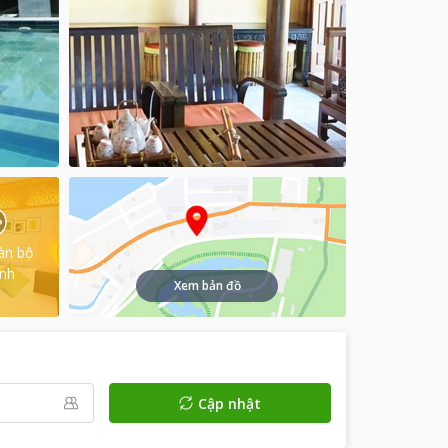
àn bộ
ình
Xem bản đồ
Cập nhật