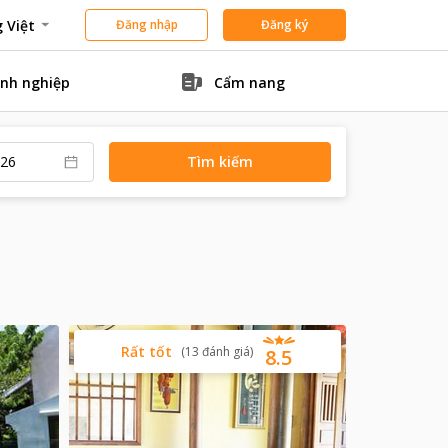
 Việt
Đăng nhập
Đăng ký
nh nghiệp
Cẩm nang
Tìm kiếm
Rất tốt
(
13
đánh giá
)
8.5