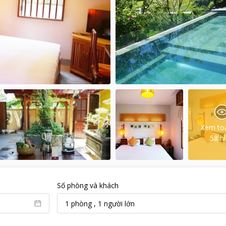
Xem to
58
h
Số phòng và khách
1
phòng
,
1
người lớn