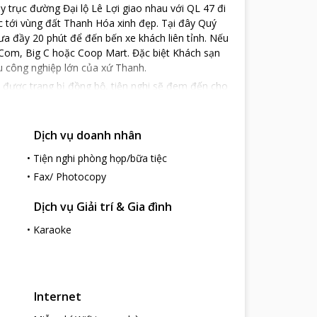
y trục đường Đại lộ Lê Lợi giao nhau với QL 47 đi
ắc tới vùng đất Thanh Hóa xinh đẹp. Tại đây Quý
a đầy 20 phút để đến bến xe khách liên tỉnh. Nếu
nCom, Big C hoặc Coop Mart. Đặc biệt Khách sạn
hu công nghiệp lớn của xứ Thanh.
 được trang bị đồng bộ, tiện nghi sẽ đem đến cho
i thảo với nhiều sự lựa chọn về không gian hứa hẹn
 tiệc cưới, tiệc liên hoan sang trọng chắc chắn sẽ
 mãi hấp dẫn. Hệ thống karaoke và massge hiện
Dịch vụ doanh nhân
 làm việc căng thẳng.
•
Tiện nghi phòng họp/bữa tiệc
ụ của nhân viên để đem lại sự hài lòng cao nhất
•
Fax/ Photocopy
Dịch vụ Giải trí & Gia đình
•
Karaoke
Internet