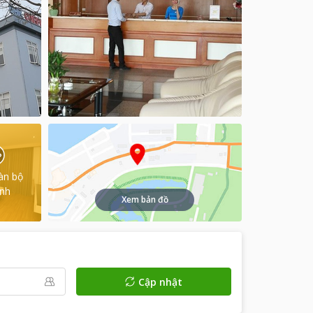
àn bộ
ình
Xem bản đồ
Cập nhật