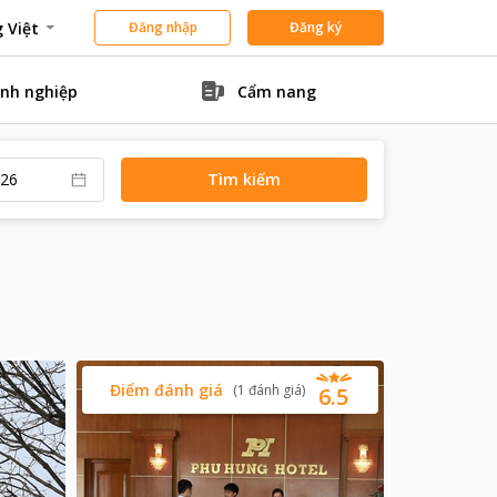
 Việt
Đăng nhập
Đăng ký
nh nghiệp
Cẩm nang
Tìm kiếm
Điểm đánh giá
(
1
đánh giá
)
6.5