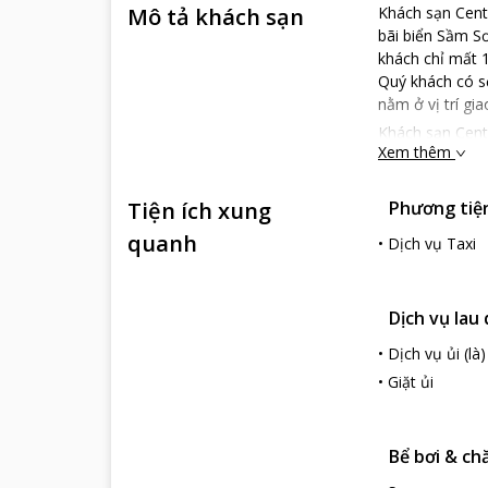
Mô tả khách sạn
Khách sạn Centr
bãi biển Sầm Sơ
khách chỉ mất 
Quý khách có s
nằm ở vị trí gi
Khách sạn Cent
Xem thêm
quý khách những
sẽ là nơi tổ ch
làm quý khách 
Tiện ích xung
Phương tiện 
đại, trang thiế
quanh
•
Dịch vụ Taxi
Hơn cả sự mong
cho quý khách.
Rất hân hạnh đ
Dịch vụ lau
•
Dịch vụ ủi (là)
•
Giặt ủi
Bể bơi & ch