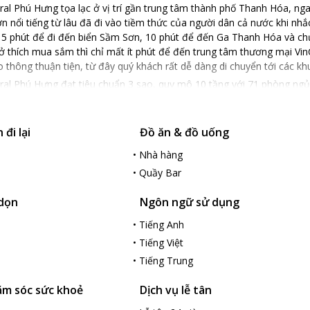
al Phú Hưng tọa lạc ở vị trí gần trung tâm thành phố Thanh Hóa, nga
n nổi tiếng từ lâu đã đi vào tiềm thức của người dân cả nước khi nh
15 phút để đi đến biển Sầm Sơn, 10 phút để đến Ga Thanh Hóa và chư
ở thích mua sắm thì chỉ mất ít phút để đến trung tâm thương mại Vi
ao thông thuận tiện, từ đây quý khách rất dễ dàng di chuyển tới các k
ral Phú Hưng đạt tiêu chuẩn 3 sao, quy mô 10 tầng với 71 phòng ngủ
 giây phút tuyệt vời khi lưu trú tại đây. Hệ thống phòng hội nghị, hộ
ức thành công những sự kiện và hội thảo tiêu chuẩn quốc tế. Hội trường
hài lòng bởi phong cách chuyên nghiệp, thực đơn phong phú, khuyến
đi lại
Đồ ăn & đồ uống
t bị tân tiến đem lại những phút giây thư giãn, thoải mái sau những giờ
•
Nhà hàng
 đợi đó là sự tận tâm và tính chuyên nghiệp trong phong cách phục v
•
Quầy Bar
ược đón tiếp và phục vụ Quý khách !
 dọn
Ngôn ngữ sử dụng
•
Tiếng Anh
•
Tiếng Việt
•
Tiếng Trung
ăm sóc sức khoẻ
Dịch vụ lễ tân