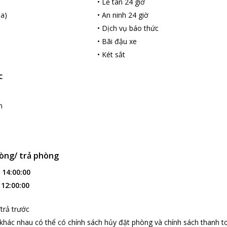
•
Lễ tân 24 giờ
a)
•
An ninh 24 giờ
•
Dịch vụ báo thức
•
Bãi đậu xe
•
Két sắt
c
h
òng/ trả phòng
:
14:00:00
:
12:00:00
trả trước
 khác nhau có thể có chính sách hủy đặt phòng và chính sách thanh t