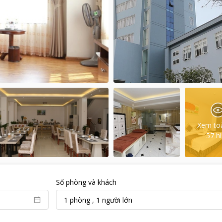
Xem to
57
h
Số phòng và khách
1
phòng
,
1
người lớn