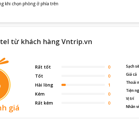
g khi chọn phòng ở phía trên
tel từ khách hàng Vntrip.vn
Sạch s
Rất tốt
0
Giá cả
Tốt
0
5
Thoải 
Hài lòng
1
Tiện ng
Kém
0
Vị trí
Rất kém
0
h giá
Nhân v