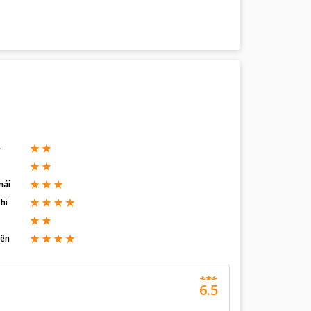
ẽ
mái
hi
iên
6.5