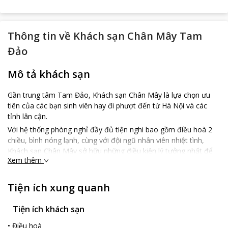
Thông tin về
Khách sạn Chân Mây Tam
Đảo
Mô tả khách sạn
Gần trung tâm Tam Đảo, Khách sạn Chân Mây là lựa chọn ưu
tiên của các bạn sinh viên hay đi phượt đến từ Hà Nội và các
tỉnh lân cận.
Với hệ thống phòng nghỉ đầy đủ tiện nghi bao gồm điều hoà 2
chiều, bình nóng lạnh, cùng với đội ngũ nhân viên nhiệt tình,
Khách sạn Chân Mây sở hữu những điều kiện lý tưởng nhất để
Xem thêm
kiến tạo nên những trải nghiệm hoàn hảo cho du khách trong
suốt thời gian lưu trú tại Tam Đảo sau những ngày đi học và làm
việc mệt mỏi.
Tiện ích xung quanh
Với ưu thế nằm trong trung tâm của Tam Đảo, Khách Sạn Chân
Mây được các bạn trẻ biết đến với những phòng có view tuyệt
Tiện ích khách sạn
đẹp tại Tam Đảo, tạo nên những ngày nghỉ thư giãn và lãng
•
Điều hoà