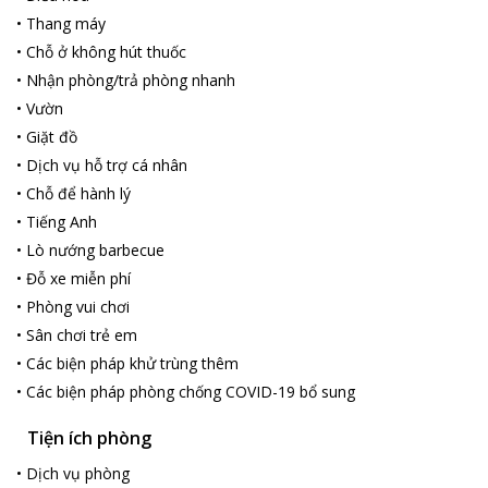
mạn dành cho các cặp đôi.
•
Thang máy
•
Chỗ ở không hút thuốc
•
Nhận phòng/trả phòng nhanh
•
Vườn
•
Giặt đồ
•
Dịch vụ hỗ trợ cá nhân
•
Chỗ để hành lý
•
Tiếng Anh
•
Lò nướng barbecue
•
Đỗ xe miễn phí
•
Phòng vui chơi
•
Sân chơi trẻ em
•
Các biện pháp khử trùng thêm
•
Các biện pháp phòng chống COVID-19 bổ sung
Tiện ích phòng
•
Dịch vụ phòng