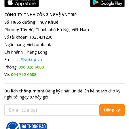
CÔNG TY TNHH CÔNG NGHỆ VNTRIP
Số 10/55 đường Thụy Khuê
Phường Tây Hồ, Thành phố Hà Nội, Việt Nam
Số tài khoản
:
1023431230
Ngân hàng
:
Vietcombank
Chi nhánh
:
Thăng Long
Email:
cs@vntrip.vn
Phòng:
096 326 6688
Vé:
094 752 6688
Du lịch thông minh
!
Đăng ký nhận tin để lên kế hoạch cho kỳ
nghỉ tới ngay từ bây giờ
:
Đăng ký