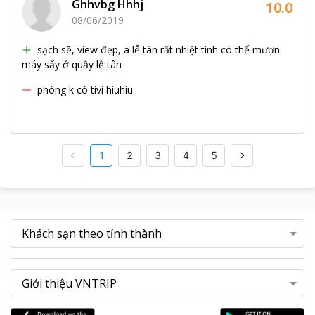
Ghhvbg Hhhj
10.0
08/06/2019
sạch sẽ, view đẹp, a lễ tân rất nhiệt tình có thể mượn
máy sấy ở quầy lễ tân
phòng k có tivi hiuhiu
1
2
3
4
5