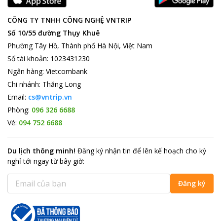
CÔNG TY TNHH CÔNG NGHỆ VNTRIP
Số 10/55 đường Thụy Khuê
Phường Tây Hồ, Thành phố Hà Nội, Việt Nam
Số tài khoản
:
1023431230
Ngân hàng
:
Vietcombank
Chi nhánh
:
Thăng Long
Email:
cs@vntrip.vn
Phòng:
096 326 6688
Vé:
094 752 6688
Du lịch thông minh
!
Đăng ký nhận tin để lên kế hoạch cho kỳ
nghỉ tới ngay từ bây giờ
:
Đăng ký