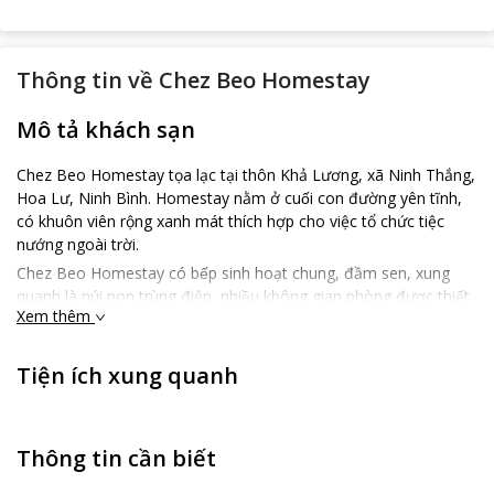
Thông tin về
Chez Beo Homestay
Mô tả khách sạn
Chez Beo Homestay tọa lạc tại thôn Khả Lương, xã Ninh Thắng,
Hoa Lư, Ninh Bình. Homestay nằm ở cuối con đường yên tĩnh,
có khuôn viên rộng xanh mát thích hợp cho việc tổ chức tiệc
nướng ngoài trời.
Chez Beo Homestay có bếp sinh hoạt chung, đầm sen, xung
quanh là núi non trùng điệp, nhiều không gian phòng được thiết
Xem thêm
kế đa dạng, từ phòng đơn, phòng đôi, phòng gia đình và phòng
tập thể.
Tiện ích xung quanh
Chez Beo không hướng tới sự sang trọng cầu kì, mà chỉ mong
muốn đem đến sự thoải mái thư giãn, yên bình nhất có thể cho
các bạn cùng những người thân yêu.
Thông tin cần biết