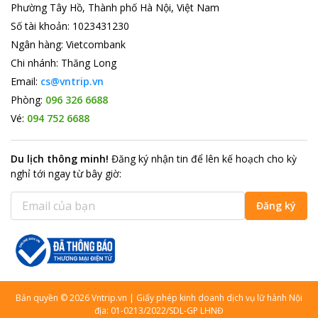
Phường Tây Hồ, Thành phố Hà Nội, Việt Nam
Số tài khoản
:
1023431230
Ngân hàng
:
Vietcombank
Chi nhánh
:
Thăng Long
Email:
cs@vntrip.vn
Phòng:
096 326 6688
Vé:
094 752 6688
Du lịch thông minh
!
Đăng ký nhận tin để lên kế hoạch cho kỳ
nghỉ tới ngay từ bây giờ
:
Đăng ký
Bản quyền
©
2026
Vntrip.vn
|
Giấy phép kinh doanh dịch vụ lữ hành Nội
địa: 01-0213/2022/SDL-GP LHNĐ