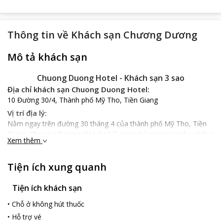
Thông tin về
Khách sạn Chương Dương
Mô tả khách sạn
Chuong Duong Hotel - Khách sạn 3 sao
Địa chỉ khách sạn Chuong Duong Hotel:
10 Đường 30/4, Thành phố Mỹ Tho, Tiền Giang
Vị trí địa lý:
Nằm ngay trên đường 30 tháng 4 của thành phố Mỹ Tho, Tiền
Giang,
Chuong Duong Hotel
sẽ là nơi nghỉ ngơi mang lại những
Xem thêm
phút giây thư giãn cho du khách khi du lịch tại thành phố Mỹ
Tho.
Tiện ích xung quanh
Đặc điểm khách sạn:
Khách sạn được xây theo kiến trúc nhà tầng đẹp mắt, lịch sự với
Tiện ích khách sạn
tổng số 48 phòng nghỉ ngơi thoáng mát được trang bị đầy đủ
đồ dùng tiện nghi trong cuộc sống hàng ngày như: ti vi màn hình
•
Chỗ ở không hút thuốc
phẳng 31 inch, máy điều hòa nhiệt độ, tủ đựng quần áo, bàn
•
Hỗ trợ vé
trang điểm… Phòng tắm riêng biệt được lắp đặt đồ nội thất: bồn