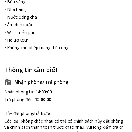
Những điểm du lịch hút khách gần khách sạn:
•
Bữa sáng
Khách sạn nằm bên cạnh khu ăn uống và bến Du thuyền sông
•
Nhà hàng
Tiền, du khách chỉ cần di chuyển 2 km để được ngồi trên ghe
•
Nước đóng chai
máy ngắm cảnh sông nước mênh mông của sông Tiền, cầu
•
Ấm đun nước
Rạch Miếu. Ngoài ra du khách cũng có thể chụp những tấm ảnh
quang cảnh thiên nhiên đặc trưng nơi đây để làm kỉ niệm
•
Wi-Fi miễn phí
hay thăm quan các xưởng sản xuất kẹo dừa, xà bông dừa, nuôi
•
Hỗ trợ tour
ong lấy mật. Việc nghe đờn ca tài tử và thử tự mình chèo xuồng
•
Không cho phép mang thú cưng
nhỏ cũng rất thú vị.
Chuong Duong Hotel
hứa hẹn sẽ mang lại cho du khách và
người thân, bạn bè những giờ phút thư giãn, kỉ niệm đẹp đáng
Thông tin cần biết
nhớ trong hành trình du lịch tại Mỹ Tho, Tiền Giang.
Nhận phòng/ trả phòng
Nhận phòng từ
:
14:00:00
Trả phòng đến
:
12:00:00
Hủy đặt phòng/trả trước
Các loại phòng khác nhau có thể có chính sách hủy đặt phòng
và chính sách thanh toán trước khác nhau
.
Vui lòng kiểm tra chi