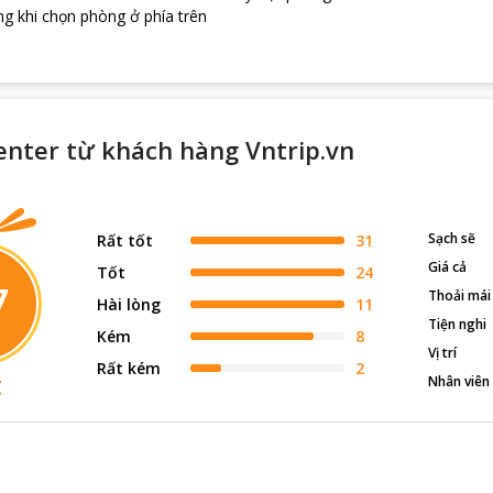
g khi chọn phòng ở phía trên
Center từ khách hàng Vntrip.vn
Sạch sẽ
Rất tốt
31
Giá cả
Tốt
24
7
Thoải mái
Hài lòng
11
Tiện nghi
Kém
8
Vị trí
Rất kém
2
t
Nhân viên