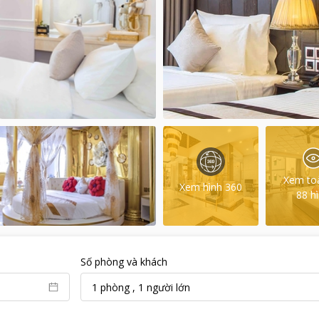
Xem to
Xem hình 360
88
h
Số phòng và khách
1
phòng
,
1
người lớn