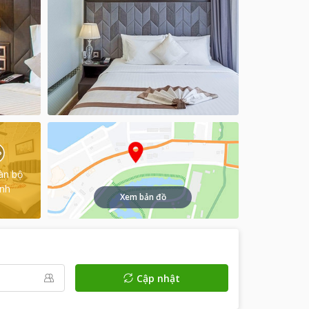
àn bộ
ình
Xem bản đồ
Cập nhật