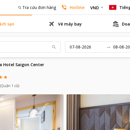
Tra cứu đơn hàng
Hotline
Tiếng
VND
ách sạn
Vé máy bay
Doa
lia Hotel Saigon Center
(Quận 1 cũ)