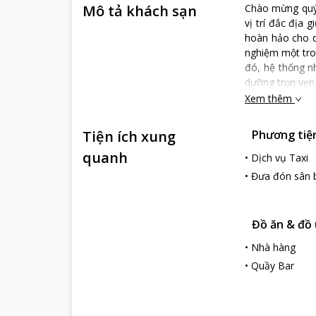
Mô tả khách sạn
Chào mừng quý 
vị trí đắc địa 
hoàn hảo cho du
nghiệm một tron
đó, hệ thống n
dưỡng trọn vẹn
Xem thêm
Tiện ích xung
Phương tiện 
quanh
•
Dịch vụ Taxi
•
Đưa đón sân 
Đồ ăn & đồ
•
Nhà hàng
•
Quầy Bar