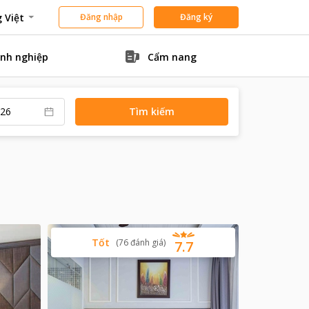
 Việt
Đăng nhập
Đăng ký
nh nghiệp
Cẩm nang
Tìm kiếm
Tốt
(
76
đánh giá
)
7.7