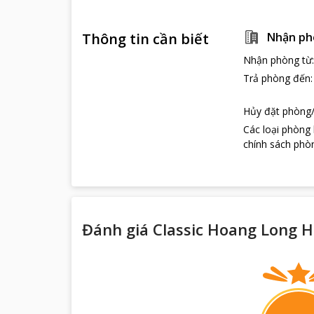
mọi cẳng thẳng,
Ngoài ra, dịch 
Thông tin cần biết
Nhận ph
được đào tạo bà
nhất.
Nhận phòng từ
Đền nghỉ tại
Cl
Trả phòng đến
chuyến đi ý ngh
Những điểm du
Hủy đặt phòng/
Tại Hải Phòng c
Các loại phòng
xanh trong, lặn
chính sách phòn
Đánh giá Classic Hoang Long H