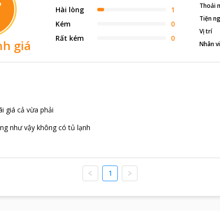
7
Thoải 
Hài lòng
1
Tiện ng
Kém
0
Vị trí
Rất kém
0
h giá
Nhân v
i giá cả vừa phải
ng như vậy không có tủ lạnh
1