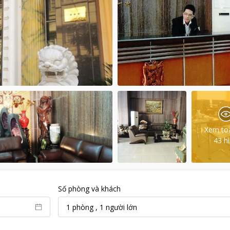
Xem to
43
h
Số phòng và khách
1
phòng
,
1
người lớn