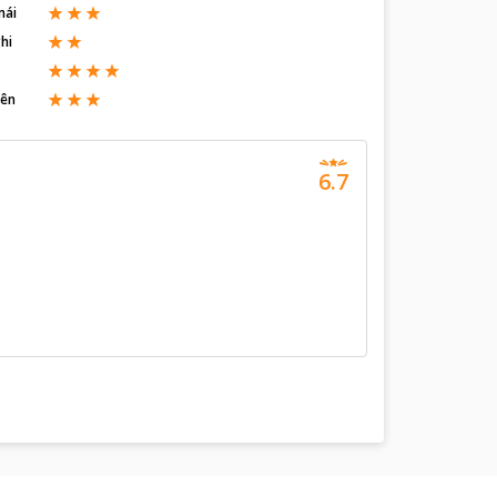
mái
hi
iên
6.7