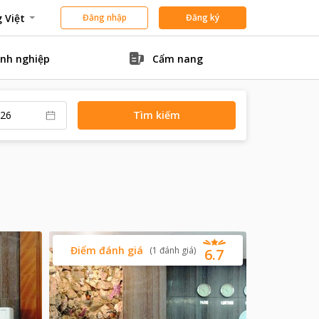
 Việt
Đăng nhập
Đăng ký
nh nghiệp
Cẩm nang
Tìm kiếm
Điểm đánh giá
(
1
đánh giá
)
6.7