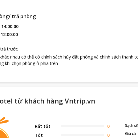
 stress vụt tan biến, chỉ để lại đó niềm vui tận hưởng cuộc sống.
vụ xông hơi luôn được khách hàng lựa chọn và yêu thích, dưới bàn tay
òng/ trả phòng
i bản. Mọi muộn miền, những lo âu về cuộc sống trong phút chốc bị 
:
14:00:00
assic Hoang Long Hotel
du khách sẽ thấy sự thân thiện, cởi mở, hết
:
12:00:00
ĩa và trọn vẹn nhất!
 lịch hút khách gần khách sạn:
trả trước
ó nhiều điểm đến thú vị thu hút đông đảo du khách đến giải trí, thă
 khác nhau có thể có chính sách hủy đặt phòng và chính sách thanh t
g sóng; Biển Đồ Sơn, du lịch Núi Voi, Hòn Dấu, khu chợ Sắt cũng là m
g khi chọn phòng ở phía trên
otel từ khách hàng Vntrip.vn
Sạch s
Rất tốt
0
Giá cả
Tốt
0