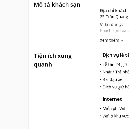
Mô tả khách sạn
Địa chỉ khách
25 Trần Quang 
Vị trí địa lý:
Khách sạn tọa 
đây du khách vừ
Xem thêm
hóa, người dân
Đặc điểm khá
Tiện ích xung
Dịch vụ lễ t
Classic Hoang
về thiết kế, nộ
quanh
•
Lễ tân 24 giờ
Các phòng đều đ
•
Nhận/ Trả phò
chọn kênh tin tứ
•
Bãi đậu xe
hòa, tủ lạnh, 
•
Dịch vụ giữ hà
ngon giấc; phò
Dịch vụ Khách
Internet
Du khách có th
ẩm thực luôn so
•
Miễn phí Wifi
mới hấp dẫn, n
•
Wifi ở khu vự
Đặc biệt trên t
khi lại réo rắ