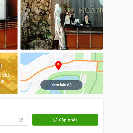
àn bộ
ình
Xem bản đồ
Cập nhật