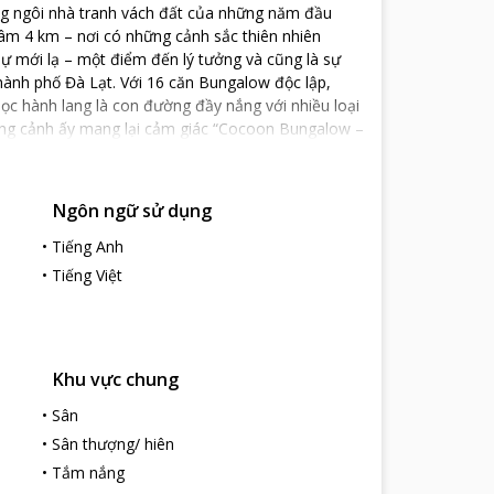
ng ngôi nhà tranh vách đất của những năm đầu
tâm 4 km – nơi có những cảnh sắc thiên nhiên
ự mới lạ – một điểm đến lý tưởng và cũng là sự
hành phố Đà Lạt. Với 16 căn Bungalow độc lập,
ọc hành lang là con đường đầy nắng với nhiều loại
ung cảnh ấy mang lại cảm giác “Cocoon Bungalow –
đều có tầm nhìn thoáng đẹp, diện tích phòng rộng
ẩn 03 sao (3*) Điểm cộng lớn nhất khi bạn đến với
ốt các mùa trong năm,… cảnh về đêm ở nơi ấy càng
Ngôn ngữ sử dụng
 ảo, tựa như hàng ngàn chú đom đóm đang bay trong
 khoảnh khắc ấy
•
Tiếng Anh
•
Tiếng Việt
Khu vực chung
•
Sân
•
Sân thượng/ hiên
•
Tắm nắng