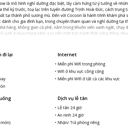
w là mô hình nghỉ dưỡng đặc biệt, lấy cảm hứng từ ý tưởng về nhữ
a thế kỷ trước, toạ lạc trên tuyến đường Trịnh Hoài Đức, cách trung 
hất tại thành phố sương mù. Đến với Cocoon là hành trình khám phá s
t dành cho gia đình bạn, trong chuyến tham quan và nghỉ dưỡng tại t
hà hàng, không gian cà phê, nằm trong khuôn viên xanh ngát, chạy d
nở suốt 4 mùa trong năm, tạo nên một bức tranh thật sống động, kh
 nhỏ trên cao nguyên xanh” dành cho gia đình bạn. Tất cả các phòng 
tiện nghi, dịch vụ trong phòng tương đương với khách sạn đạt tiêu chu
à khoảng sân xanh ngát, với rất nhiều loài hoa thay nhau đua nở su
đi lại
Internet
ra xa xa là thung lũng đèn – ngập tràn ánh sáng, lung linh và huyền
 gì tuyệt vời hơn khi bạn và gia đình, lần đầu tiên được trải nghiệm
•
Miễn phí Wifi trong phòng
•
Wifi ở khu vực công cộng
bay
•
Miễn phí WIfi ở tất cả các khu vực
đón
 uống
Dịch vụ lễ tân
•
Lễ tân 24 giờ
•
An ninh 24 giờ
i món)
•
Nhận/ Trả phòng riêng