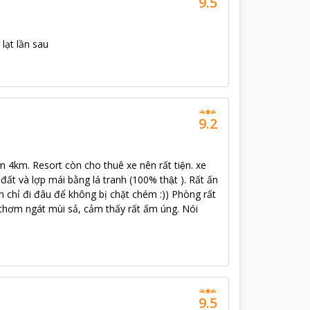
9.5
lạt lần sau
9.2
âm 4km. Resort còn cho thuê xe nên rất tiện. xe
́t và lợp mái bằng lá tranh (100% thật ). Rất ấn
còn chỉ đi đâu để không bị chặt chém :)) Phòng rất
thơm ngát mùi sả, cảm thấy rất ấm úng. Nói
9.5