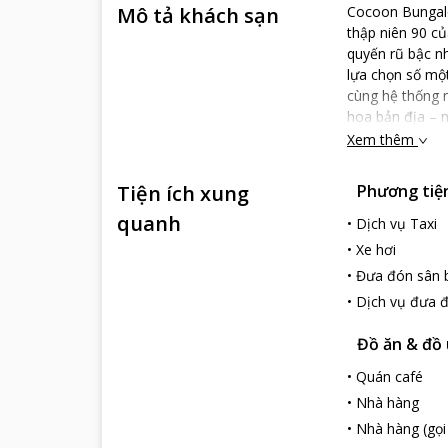
Mô tả khách sạn
Cocoon Bungalo
thập niên 90 củ
quyến rũ bậc n
lựa chọn số mộ
cùng hệ thống n
hoa bản địa – 
những ngôi nhà
Xem thêm
rãi, nội thất, 
Cocoon chính l
Tiện ích xung
Phương tiện 
đẹp hơn, nhìn 
quanh
đêm, không điều
•
Dịch vụ Taxi
•
Xe hơi
•
Đưa đón sân 
•
Dịch vụ đưa 
Đồ ăn & đồ
•
Quán café
•
Nhà hàng
•
Nhà hàng (gọ