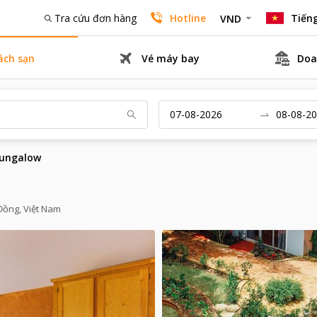
Tra cứu đơn hàng
Hotline
Tiếng
VND
ách sạn
Vé máy bay
Doa
ungalow
Đồng, Việt Nam