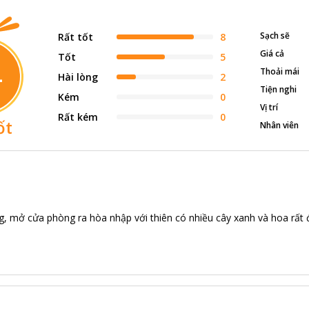
Sạch sẽ
Rất tốt
8
Giá cả
Tốt
5
4
Thoải mái
Hài lòng
2
Tiện nghi
Kém
0
Vị trí
Rất kém
0
ốt
Nhân viên
g, mở cửa phòng ra hòa nhập với thiên có nhiều cây xanh và hoa rất đ