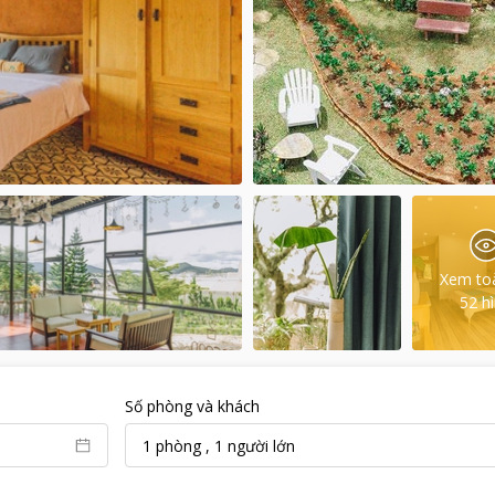
Xem to
52
h
Số phòng và khách
1
phòng
,
1
người lớn