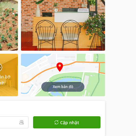
àn bộ
ình
Xem bản đồ
Cập nhật