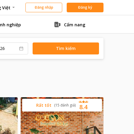
 Việt
Đăng nhập
Đăng ký
nh nghiệp
Cẩm nang
Tìm kiếm
Rất tốt
(
15
đánh giá
)
8.4