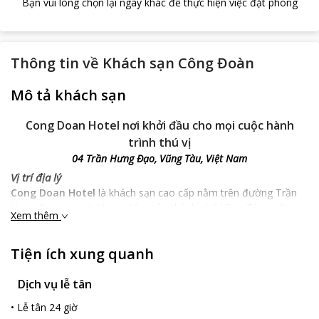
Bạn vui lòng chọn lại ngày khác để thực hiện việc đặt phòng
Thông tin về
Khách sạn Công Đoàn
Mô tả khách sạn
Cong Doan Hotel nơi khởi đầu cho mọi cuộc hành
trình thú vị
04 Trần Hưng Đạo, Vũng Tàu, Việt Nam
Vị trí địa lý
Cong Doan Hotel
là khách sạn cao cấp nằm trên đường Trần
Hưng Đạo, ngay tại trung tâm của thành phố Vũng Tàu, một
Xem thêm
điểm đến lý tưởng nhất cho bạn có được những chuyến đi thú vị
nhất tham quan và cảm nhận được vẻ đẹp của thành phố này.
Tiện ích xung quanh
Khách sạn nằm rất gần với những điểm thu hút khách tham
quan như Cafe Blue Note, Tiệm internet, Lam Son Square
Shopping Mall, Hải đăng,.. sẽ cho bạn những giờ phút tham
Dịch vụ lễ tân
quan, vui chơi, nghỉ ngơi thoải mái vô cùng, làm nên một kỳ nghỉ
•
Lễ tân 24 giờ
hoàn hảo vô cùng.