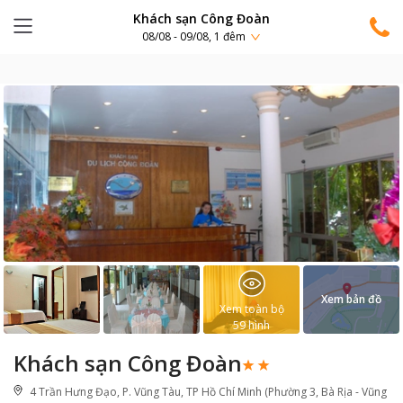
Khách sạn Công Đoàn
08/08 - 09/08, 1 đêm
Xem bản đồ
Xem toàn bộ
59
hình
Khách sạn Công Đoàn
4 Trần Hưng Đạo, P. Vũng Tàu, TP Hồ Chí Minh (Phường 3, Bà Rịa - Vũng