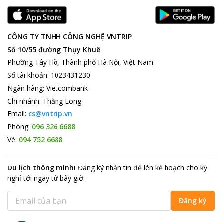
CÔNG TY TNHH CÔNG NGHỆ VNTRIP
Số 10/55 đường Thụy Khuê
Phường Tây Hồ, Thành phố Hà Nội, Việt Nam
Số tài khoản
:
1023431230
Ngân hàng
:
Vietcombank
Chi nhánh
:
Thăng Long
Email:
cs@vntrip.vn
Phòng:
096 326 6688
Vé:
094 752 6688
Du lịch thông minh
!
Đăng ký nhận tin để lên kế hoạch cho kỳ
nghỉ tới ngay từ bây giờ
:
Đăng ký