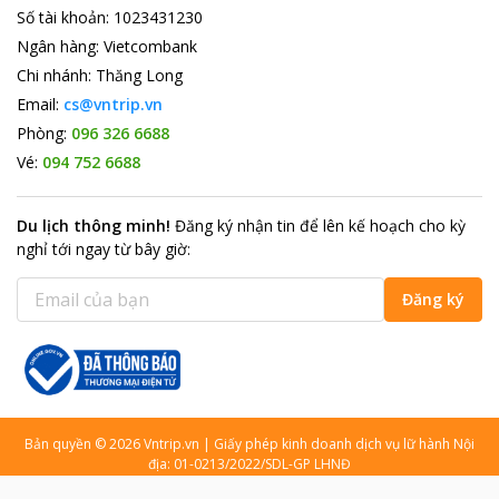
Số tài khoản
:
1023431230
Ngân hàng
:
Vietcombank
Chi nhánh
:
Thăng Long
Email:
cs@vntrip.vn
Phòng:
096 326 6688
Vé:
094 752 6688
Du lịch thông minh
!
Đăng ký nhận tin để lên kế hoạch cho kỳ
nghỉ tới ngay từ bây giờ
:
Đăng ký
Bản quyền
©
2026
Vntrip.vn
|
Giấy phép kinh doanh dịch vụ lữ hành Nội
địa: 01-0213/2022/SDL-GP LHNĐ