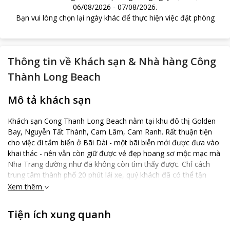
06/08/2026
-
07/08/2026
.
Bạn vui lòng chọn lại ngày khác để thực hiện việc đặt phòng
Thông tin về
Khách sạn & Nhà hàng Công
Thành Long Beach
Mô tả khách sạn
Khách sạn Cong Thanh Long Beach nằm tại khu đô thị Golden
Bay, Nguyễn Tất Thành, Cam Lâm, Cam Ranh. Rất thuận tiện
cho việc đi tắm biển ở Bãi Dài - một bãi biễn mới được đưa vào
khai thác - nên vẫn còn giữ được vẻ đẹp hoang sơ mộc mạc mà
Nha Trang dường như đã không còn tìm thấy được. Chỉ cách
trung tâm thành phố 20 phút lái xe, quý khách đã có thể tận
hưởng không khí yên bình hơn và trải nghiệm thêm những dịch
Xem thêm
vụ tour khám phá các đảo & Vin Pearl Nha Trang .
Tiện ích xung quanh