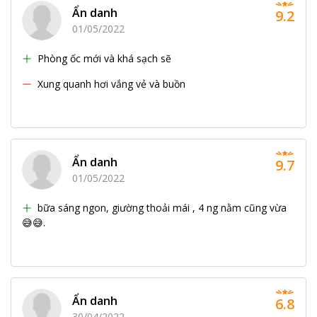
Ẩn danh
9.2
01/05/2022
Phòng ốc mới và khá sạch sẽ
Xung quanh hơi vắng vẻ và buồn
Ẩn danh
9.7
01/05/2022
bữa sáng ngon, giường thoải mái , 4 ng nằm cũng vừa
😅😅.
Ẩn danh
6.8
30/04/2022