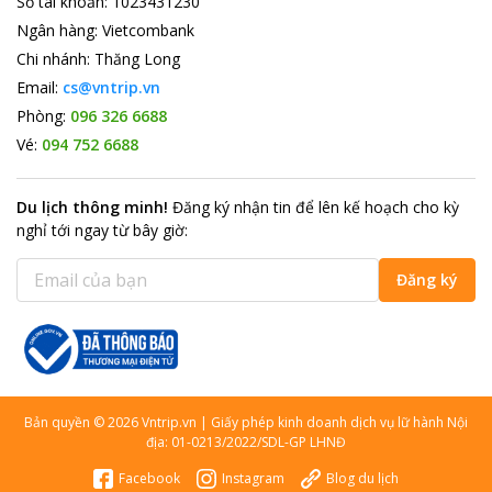
Số tài khoản
:
1023431230
Ngân hàng
:
Vietcombank
Chi nhánh
:
Thăng Long
Email:
cs@vntrip.vn
Phòng:
096 326 6688
Vé:
094 752 6688
Du lịch thông minh
!
Đăng ký nhận tin để lên kế hoạch cho kỳ
nghỉ tới ngay từ bây giờ
:
Đăng ký
Bản quyền
©
2026
Vntrip.vn
|
Giấy phép kinh doanh dịch vụ lữ hành Nội
địa: 01-0213/2022/SDL-GP LHNĐ
Facebook
Instagram
Blog du lịch