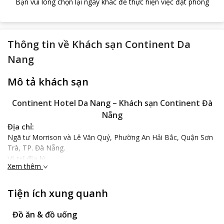
Bạn vui lòng chọn lại ngày khác để thực hiện việc đặt phòng
Thông tin về
Khách sạn Continent Da
Nang
Mô tả khách sạn
Continent Hotel Da Nang – Khách sạn Continent Đà
Nẵng
Địa chỉ:
Ngã tư Morrison và Lê Văn Quý, Phường An Hải Bắc, Quận Sơn
Trà, TP. Đà Nẵng.
Vị trí địa lý
Xem thêm
Tọa lạc tại vùng biển đẹp nhất Đà Nẵng- công viên biển Đông
Phạm Văn Đồng, vị trí Continent Hotel Da Nang chỉ cách trung
tâm thành phố chỉ 2.1 km với 7 phút di chuyển, rất thuẩn tiện để
Tiện ích xung quanh
du khách tham quan và vui chơi tại những nơi nhất định phải ghé
đến ở Đà Nẵng như cầu Sông Hàn cách 1.2 km, cầu khóa tình
Đồ ăn & đồ uống
yêu 1.3 km, cầu Rồng 1.8 km, bảo Tàng Chăm 2.1 km, Asia Park