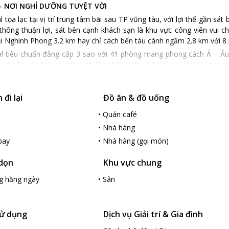
- NƠI NGHỈ DƯỠNG TUYỆT VỜI
 tọa lạc tại vị trí trung tâm bãi sau TP vũng tàu, với lợi thế gần sát 
thông thuận lợi, sát bên cạnh khách sạn là khu vực công viên vui c
ũi Nghinh Phong 3.2 km hay chỉ cách bến tàu cánh ngầm 2.8 km với 8 
l tiêu chuẩn đẳng cấp 3 sao với 41 phòng mang phong cách Á – Âu t
ợc sắp xếp tinh tế, trang thiết bị tiện nghi và hiện đại. Không gia
 không khí gió biển trong lành, từ bên trong du khách có thể ngắm
đi lại
Đồ ăn & đồ uống
nghỉ sang trọng, khách sạn Coral còn có hệ rộng bể bơi trong nhà to
mái mà không cần phải lăn tăn về thời tiết. Ngoài ra các du khách nhí
•
Quán café
phụ phí), khách sạn cũng chuẩn bị sẵn xe đẩy cho khách khuyết t
•
Nhà hàng
 dịch vụ xe đưa đón du khách đi chơi (phụ phí). Nhân viên tại khách
bay
•
Nhà hàng (gọi món)
à vô cùng hiếu khách. Khách sạn phù hợp với mọi du khách ở mọi lứa 
 dọn
Khu vực chung
g hằng ngày
•
Sân
ử dụng
Dịch vụ Giải trí & Gia đình