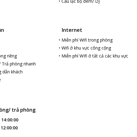
•
Câu lạc bộ đêm/ DJ
ân
Internet
•
Miễn phí Wifi trong phòng
•
Wifi ở khu vực công cộng
ng riêng
•
Miễn phí WIfi ở tất cả các khu vực
/ Trả phòng nhanh
g dẫn khách
é
òng/ trả phòng
:
14:00:00
loading...
:
12:00:00