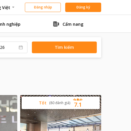
 Việt
Đăng nhập
Đăng ký
nh nghiệp
Cẩm nang
Tìm kiếm
Tốt
(
80
đánh giá
)
7.1