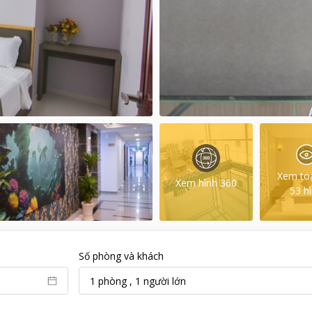
Xem to
Xem hình 360
53
h
Số phòng và khách
1
phòng
,
1
người lớn