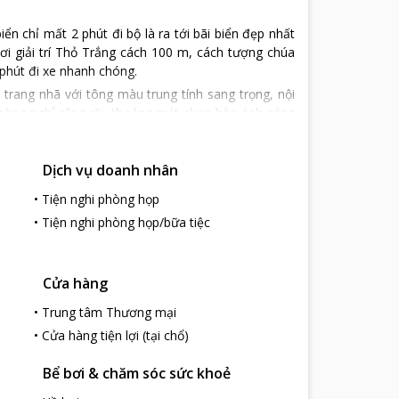
biển chỉ mất 2 phút đi bộ là ra tới bãi biển đẹp nhất
hơi giải trí Thỏ Trắng cách 100 m, cách tượng chúa
phút đi xe nhanh chóng.
rang nhã với tông màu trung tính sang trọng, nội
n phòng nghỉ rộng rãi, thoáng mát chan hòa ánh sáng
 toàn bộ bãi biển xanh mát hay thành phố Vũng Tàu
Dịch vụ doanh nhân
 rộng, hiện đại, du khách và em nhỏ có thể bơi lội
 còn được tham gia câu lạc bộ trẻ em với nhiều hoạt
•
Tiện nghi phòng họp
ật, chỗ đậu xe miễn phí không cần đặt chỗ trước,
•
Tiện nghi phòng họp/bữa tiệc
 sạn được mọi người khen ngợi vì phong thái phục vụ
tuổi.
Cửa hàng
•
Trung tâm Thương mại
•
Cửa hàng tiện lợi (tại chổ)
Bể bơi & chăm sóc sức khoẻ