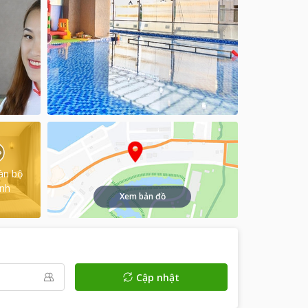
àn bộ
ình
Xem bản đồ
Cập nhật