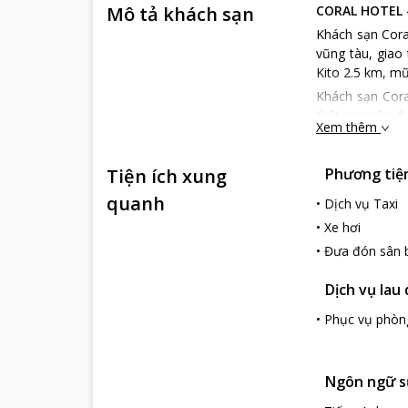
Mô tả khách sạn
CORAL HOTEL 
Khách sạn Coral
vũng tàu, giao 
Kito 2.5 km, m
Khách sạn Cora
thất cao cấp đư
Xem thêm
thiên nhiên và
thanh bình.
Tiện ích xung
Phương tiện 
Bên cạnh phòng 
giải trí thoải 
quanh
•
Dịch vụ Taxi
động hấp dẫn (
•
Xe hơi
phòng hội nghị,
•
Đưa đón sân 
chuyên nghiệp v
Dịch vụ lau
•
Phục vụ phòn
Ngôn ngữ s