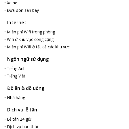
•
Xe hơi
D’Lecia Hotel
•
Đưa đón sân bay
Internet
•
Miễn phí Wifi trong phòng
•
Wifi ở khu vực công cộng
•
Miễn phí WIfi ở tất cả các khu vực
Ngôn ngữ sử dụng
•
Tiếng Anh
•
Tiếng Việt
Đồ ăn & đồ uống
•
Nhà hàng
Dịch vụ lễ tân
•
Lễ tân 24 giờ
•
Dịch vụ báo thức