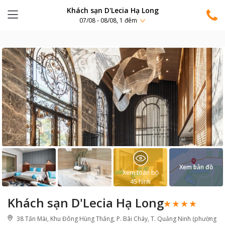
Khách sạn D'Lecia Hạ Long
07/08 - 08/08, 1 đêm
Xem bản đồ
Xem toàn bộ
45
hình
Khách sạn D'Lecia Hạ Long
38 Tấn Mài, Khu Đông Hùng Thắng, P. Bãi Cháy, T. Quảng Ninh (phường