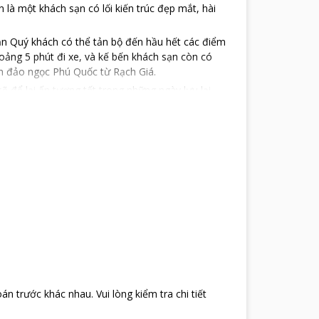
là một khách sạn có lối kiến trúc đẹp mắt, hài
h sạn Quý khách có thể tản bộ đến hầu hết các điểm
khoảng 5 phút đi xe, và kế bến khách sạn còn có
an đảo ngọc Phú Quốc từ Rạch Giá.
ẽ để lại ấn tượng tốt trong những ngày lưu lại
oán trước khác nhau
.
Vui lòng kiểm tra chi tiết