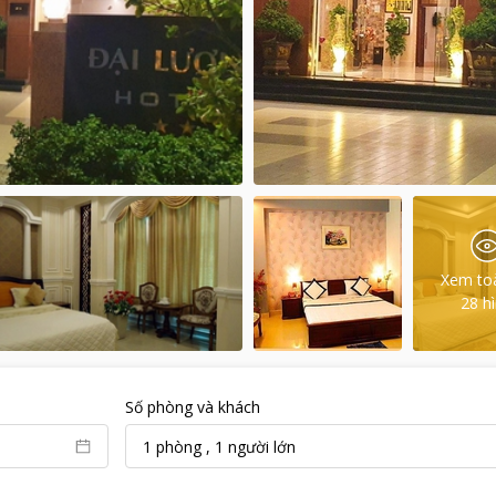
Xem to
28
h
Số phòng và khách
1
phòng
,
1
người lớn