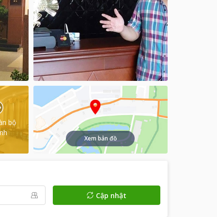
àn bộ
ình
Xem bản đồ
Cập nhật