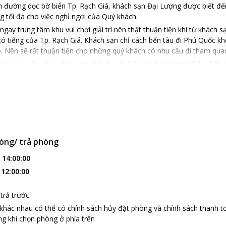
n đường dọc bờ biển Tp. Rạch Giá, khách sạn Đại Lượng được biết đến 
g tối đa cho việc nghỉ ngơi của Quý khách.
 ngay trung tâm khu vui chơi giải trí nên thật thuận tiện khi từ khác
rí có tiếng của Tp. Rạch Giá. Khách sạn chỉ cách bến tàu đi Phú Quốc 
ô. Nên sẽ rất thuận tiện cho những quý khách có nhu cầu đi tham qu
phục vụ chuyên nghiệp, nhiệt tình .. Khách sạn Đại Lượng chắc chắn s
tây xinh đẹp.
òng/ trả phòng
:
14:00:00
:
12:00:00
trả trước
 khác nhau có thể có chính sách hủy đặt phòng và chính sách thanh t
g khi chọn phòng ở phía trên