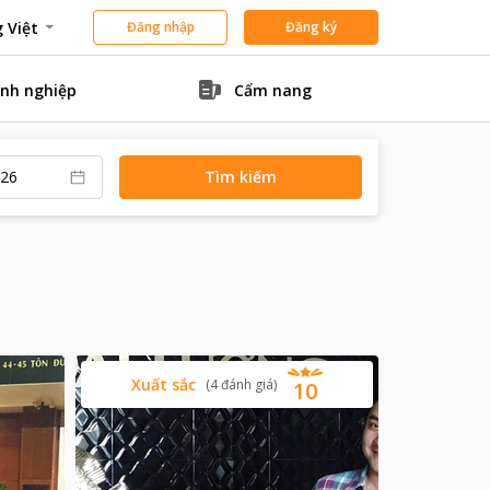
 Việt
Đăng nhập
Đăng ký
nh nghiệp
Cẩm nang
Tìm kiếm
Xuất sắc
(
4
đánh giá
)
10