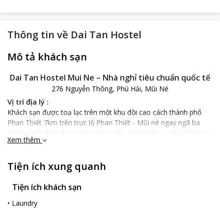
Thông tin về
Dai Tan Hostel
Mô tả khách sạn
Dai Tan Hostel Mui Ne – Nhà nghỉ tiêu chuẩn quốc tế
276 Nguyễn Thông, Phú Hải, Mũi Né
Vị trí địa lý :
Khách sạn được toạ lạc trên một khu đồi cao cách thành phố
Phan Thiết 7km trên trực lộ Phan Thiết - Mũi né ngay ngã ba
đường Hàn Mặc Tử. Với vị trí đắc địa, từ khách sạn du khách có
Xem thêm
thể dễ dàng tiếp cận các địa điểm vui chơi , giải trí hấp dẫn của
thành phố. Dai Tan Hostel cách Tháp Chàm Poshanu - một
danh thắng có giá trị văn hóa – lịch sử của người Chăm tại Bình
Tiện ích xung quanh
Thuận chỉ 500 m. Bãi biển gần nhất cách nơi đây khoảng 1,5 km.
Ngoài ra, khi dừng chân tại đây du khách có thể ghé qua một vài
Tiện ích khách sạn
địa điểm du lịch hấp dẫn của tỉnh Bình Thuận như: Suối Tiên,
•
Laundry
Bàu Trắng, Lầu Ông Hoàng,…
Đặc điểm của khách sạn :