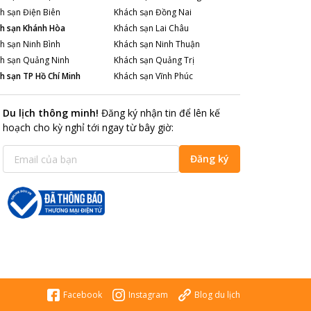
h sạn
Điện Biên
Khách sạn
Đồng Nai
h sạn
Khánh Hòa
Khách sạn
Lai Châu
h sạn
Ninh Bình
Khách sạn
Ninh Thuận
h sạn
Quảng Ninh
Khách sạn
Quảng Trị
h sạn
TP Hồ Chí Minh
Khách sạn
Vĩnh Phúc
Du lịch thông minh
!
Đăng ký nhận tin để lên kế
hoạch cho kỳ nghỉ tới ngay từ bây giờ
:
Đăng ký
Facebook
Instagram
Blog du lịch