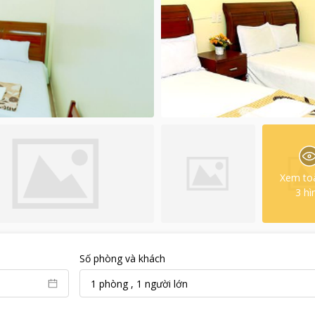
Xem to
3
hì
Số phòng và khách
1
phòng
,
1
người lớn