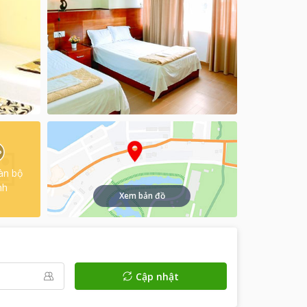
àn bộ
nh
Xem bản đồ
Cập nhật