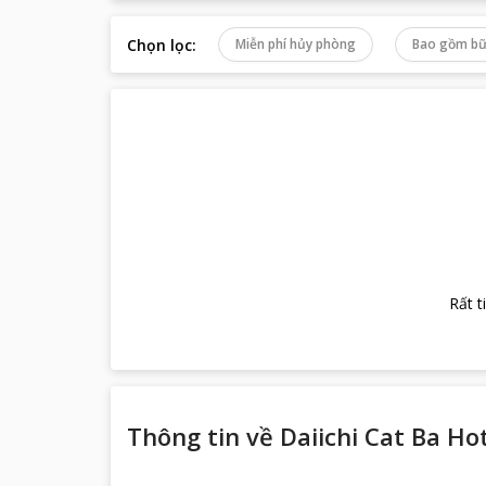
Chọn lọc
:
Miễn phí hủy phòng
Bao gồm bữ
Rất t
Thông tin về
Daiichi Cat Ba Ho