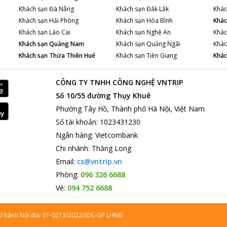
Khách sạn
Đà Nẵng
Khách sạn
Đắk Lắk
Khác
Khách sạn
Hải Phòng
Khách sạn
Hòa Bình
Khác
Khách sạn
Lào Cai
Khách sạn
Nghệ An
Khác
Khách sạn
Quảng Nam
Khách sạn
Quảng Ngãi
Khác
Khách sạn
Thừa Thiên Huế
Khách sạn
Tiền Giang
Khác
CÔNG TY TNHH CÔNG NGHỆ VNTRIP
Số 10/55 đường Thụy Khuê
Phường Tây Hồ, Thành phố Hà Nội, Việt Nam
Số tài khoản
:
1023431230
Ngân hàng
:
Vietcombank
Chi nhánh
:
Thăng Long
Email:
cs@vntrip.vn
Phòng:
096 326 6688
Vé:
094 752 6688
lữ hành Nội địa: 01-0213/2022/SDL-GP LHNĐ