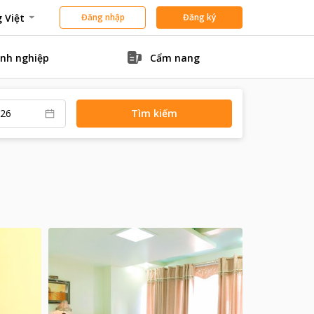
 Việt
Đăng nhập
Đăng ký
nh nghiệp
Cẩm nang
Tìm kiếm