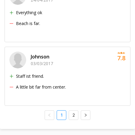
Everything ok
Beach is far.
Johnson
7.8
03/03/2017
Staff ist friend.
A little bit far from center.
1
2