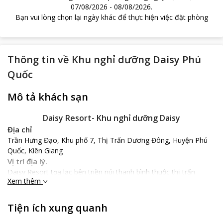
07/08/2026
-
08/08/2026
.
Bạn vui lòng chọn lại ngày khác để thực hiện việc đặt phòng
Thông tin về
Khu nghỉ dưỡng Daisy Phú
Quốc
Mô tả khách sạn
Daisy Resort- Khu nghỉ dưỡng Daisy
Địa chỉ
Trần Hưng Đạo, Khu phố 7, Thị Trấn Dương Đông, Huyện Phú
Quốc, Kiên Giang
Vị trí địa lý.
Daisy Resort tọa lạc bên triền núi thanh bình thuộc thị trấn
Xem thêm
Dương Đông, cách sân bay quốc tế 7km bạn chỉ mất 15 phút lái
xe, với 2km là bạn đã tới trung tâm thị trấn, cách bãi biển
khoảng 5 phút đi bộ. Resort cách chợ đêm Dinh Cậu khoảng 10
Tiện ích xung quanh
phút lái xe và Trại nuôi Ngọc Trai Phú Quốc 2km lái xe. Từ nhà