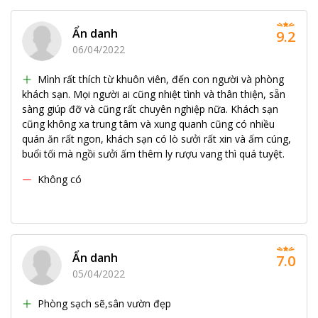
Khung cảnh thiên nhiên tuyệt diệu, hương thơm của hoa hồng
bên trong vường bên những khung cửa sổ cổ điển, tinh tế và thơ
Ẩn danh
9.2
mộng,
Terrasse Des Roses
chắc chắn sẽ làm bạn hài lòng, bạn
sẽ nhớ mãi ngôi biệt thự mang tên hoa hồng này khi rời khỏi và
06/04/2022
giữ mãi những kỉ niệm thật ngọt ngào ở nơi đây.
Mình rất thích từ khuôn viên, đến con người và phòng
khách sạn. Mọi người ai cũng nhiệt tình và thân thiện, sẵn
sàng giúp đỡ và cũng rất chuyên nghiệp nữa. Khách sạn
cũng không xa trung tâm và xung quanh cũng có nhiều
quán ăn rất ngon, khách sạn có lò sưởi rất xin và ấm cúng,
buổi tối mà ngồi sưởi ấm thêm ly rượu vang thì quá tuyệt.
Không có
Ẩn danh
7.0
05/04/2022
Phòng sạch sẽ,sân vườn đẹp