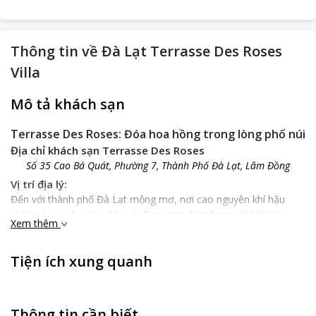
Thông tin về
Đà Lạt Terrasse Des Roses
Villa
Mô tả khách sạn
Terrasse Des Roses: Đóa hoa hồng trong lòng phố núi
Địa chỉ khách sạn Terrasse Des Roses
Số 35 Cao Bá Quát, Phường 7, Thành Phố Đà Lạt, Lâm Đồng
Vị trí địa lý:
Đến với thành phố Đà Lạt mộng mơ, nơi cao nguyên khí hậu
mát mẻ quanh năm, đến với
Terrasse Des Roses
là biệt thự
Xem thêm
đẹp hơn một bức tranh hoàn mỹ, trên con đường Cao Bá Quát,
ngay trung tâm thành phố, bạn sẽ đến với cảnh sắc thiên nhiên
Tiện ích xung quanh
tươi đẹp và mộng mơ của Đà Lạt, rất thuận tiện để đến với
những địa danh vô cùng nổi tiếng khác ở Đà Lạt.
Đặc điểm khách sạn:
Đẹp và lãng mạn ngay từ cái tên,
Terrasse Des Roses
có nghĩa
Thông tin cần biết