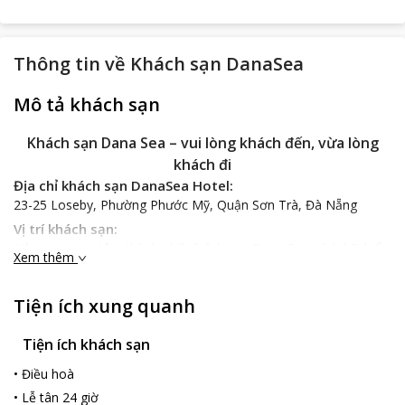
Thông tin về
Khách sạn DanaSea
Mô tả khách sạn
Khách sạn
Dana Sea – vui lòng khách đến, vừa lòng
khách đi
Địa chỉ khách sạn DanaSea Hotel:
23-25 Loseby, Phường Phước Mỹ, Quận Sơn Trà, Đà Nẵng
Vị trí khách sạn:
Nằm tại trung tâm thành phố Khách sạn Dana Sea cách bãi biển
Xem thêm
Mỹ Khê chỉ vài phút đi bộ. Nhờ vị trí lý tưởng nên du khách có
thể thăm thú nhiều danh lam thắng cảnh tại trung tâm thành
Tiện ích xung quanh
phố, cũng như hòa mình vào làn nước mát tại biển Mỹ Khê một
trong những bãi tắm đẹp nhất thế giới.
Tiện ích khách sạn
Đặc trưng của khách sạn:
Các phòng nghỉ tại khách sạn được thiết kế một các hiện đại,
•
Điều hoà
trang nhã với 25 phòng, tòa nhà cao 7 tầng, cơ sở vật chất đầy
•
Lễ tân 24 giờ