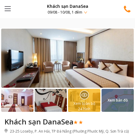
Khách sạn DanaSea
09/08 - 10/08, 1 đêm
Xem bản đồ
Xem toàn bộ
24
hình
Khách sạn DanaSea
23-25 Loseby, P. An Hải, TP Đà Nẵng (Phường Phước Mỹ, Q. Sơn Trà cũ)