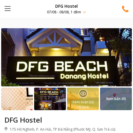
DFG Hostel
07/08 - 08/08, 1 đêm
Xem bản đồ
Xem toàn bộ
18
hình
DFG Hostel
175 Hồ Nghinh, P. An Hải, TP Đà Nẵng (Phước Mỹ, Q. Sơn Trà cũ)