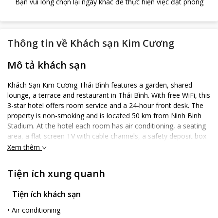
Bạn vui lòng chọn lại ngày khác để thực hiện việc đặt phòng
Thông tin về
Khách sạn Kim Cương
Mô tả khách sạn
Khách Sạn Kim Cương Thái Bình features a garden, shared
lounge, a terrace and restaurant in Thái Bình. With free WiFi, this
3-star hotel offers room service and a 24-hour front desk. The
property is non-smoking and is located 50 km from Ninh Binh
Stadium. At the hotel each room has air conditioning, a seating
area, a flat-screen TV with cable channels, a safety deposit box
and a private bathroom with a shower, free toiletries and a
Xem thêm
hairdryer. Khách Sạn Kim Cương Thái Bình provides certain
rooms with river views, and each room is equipped with a kettle.
Tiện ích xung quanh
At the accommodation each room comes with bed linen and
towels. The nearest airport is Cat Bi International Airport, 69 km
Tiện ích khách sạn
from Khách Sạn Kim Cương Thái Bình.
•
Air conditioning