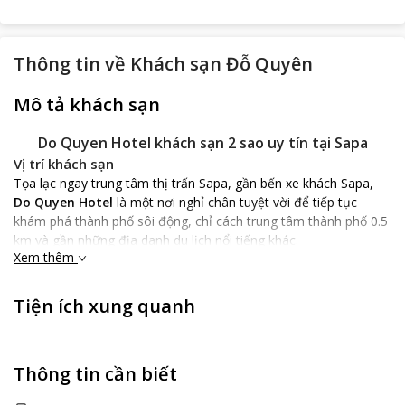
Thông tin về
Khách sạn Đỗ Quyên
Mô tả khách sạn
Do Quyen Hotel khách sạn 2 sao uy tín tại Sapa
Vị trí khách sạn
Tọa lạc ngay trung tâm thị trấn Sapa, gần bến xe khách Sapa,
Do Quyen Hotel
là một nơi nghỉ chân tuyệt vời để tiếp tục
khám phá thành phố sôi động, chỉ cách trung tâm thành phố 0.5
km và gần những địa danh du lịch nổi tiếng khác.
Xem thêm
Đặc điểm khách sạn
Do Quyen Hotel
được dựng vào năm 2007 với 3 tầng. Trãi qua
Tiện ích xung quanh
gần 10 năm hoạt động,
Do Quyen Hotel
là nơi lưu trú uy tín
hiện nay tại Sapa với tiêu chuẩn 2 sao chất lượng. Khách sạn có
tầm nhìn đẹp, hướng ra thị trấn và những địa danh nổi tiếng của
Sapa. Đây được xem al2 một trong những địa điểm nghỉ dưỡng
Thông tin cần biết
được nhiều du khách tìm đến.
Dịch vụ khách sạn