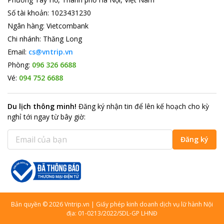
Số tài khoản
:
1023431230
Ngân hàng
:
Vietcombank
Chi nhánh
:
Thăng Long
Email:
cs@vntrip.vn
Phòng:
096 326 6688
Vé:
094 752 6688
Du lịch thông minh
!
Đăng ký nhận tin để lên kế hoạch cho kỳ
nghỉ tới ngay từ bây giờ
:
Đăng ký
Bản quyền
©
2026
Vntrip.vn
|
Giấy phép kinh doanh dịch vụ lữ hành Nội
địa: 01-0213/2022/SDL-GP LHNĐ