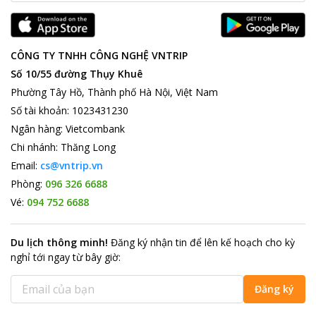
CÔNG TY TNHH CÔNG NGHỆ VNTRIP
Số 10/55 đường Thụy Khuê
Phường Tây Hồ, Thành phố Hà Nội, Việt Nam
Số tài khoản
:
1023431230
Ngân hàng
:
Vietcombank
Chi nhánh
:
Thăng Long
Email:
cs@vntrip.vn
Phòng:
096 326 6688
Vé:
094 752 6688
Du lịch thông minh
!
Đăng ký nhận tin để lên kế hoạch cho kỳ
nghỉ tới ngay từ bây giờ
:
Đăng ký