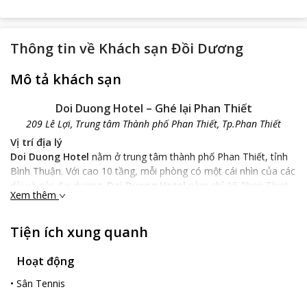
Thông tin về
Khách sạn Đồi Dương
Mô tả khách sạn
Doi Duong Hotel – Ghé lại Phan Thiết
209 Lê Lợi, Trung tâm Thành phố Phan Thiết, Tp.Phan Thiết
Vị trí địa lý
Doi Duong Hotel
nằm ở trung tâm thành phố Phan Thiết, tỉnh
Bình Thuận. Với cao 10 tầng, mỗi phòng có một cái nhìn của các
dải và các đại dương.
Doi Duong Hotel
nằm chỉ 15 Phan Thiet
Xem thêm
phút và khoảng 4 giờ lái xe từ thành phố Hồ Chí Minh.
Đặc điểm của khách sạn
Tiện ích xung quanh
Với logo hình cây dừa - đó là biểu tượng của thành phố Phan
Thiết nơi có hàng dừa bên bãi biển tuyệt đẹp. Du khách có thể
Hoạt động
vui chơi giải trí và tắm biển với các món ăn hải sản đặc sắc khó
quênđúng chất biển do
Doi Duong Hotel
mang lại.
•
Sân Tennis
Đặc điểm của khách sạn
Doi Duong Hotel
là có hồ bơi với độ