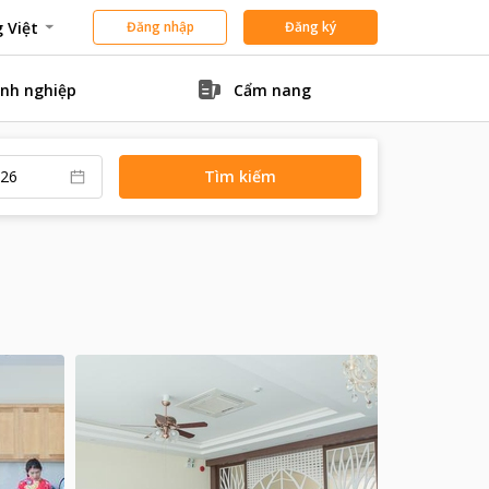
 Việt
Đăng nhập
Đăng ký
nh nghiệp
Cẩm nang
Tìm kiếm