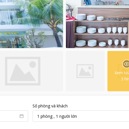
Xem to
3
hì
Số phòng và khách
1
phòng
,
1
người lớn