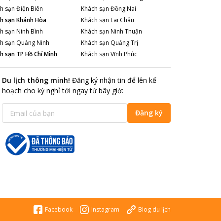
h sạn
Điện Biên
Khách sạn
Đồng Nai
h sạn
Khánh Hòa
Khách sạn
Lai Châu
h sạn
Ninh Bình
Khách sạn
Ninh Thuận
h sạn
Quảng Ninh
Khách sạn
Quảng Trị
h sạn
TP Hồ Chí Minh
Khách sạn
Vĩnh Phúc
Du lịch thông minh
!
Đăng ký nhận tin để lên kế
hoạch cho kỳ nghỉ tới ngay từ bây giờ
:
Đăng ký
Facebook
Instagram
Blog du lịch