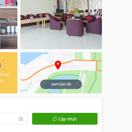
àn bộ
nh
Xem bản đồ
Cập nhật