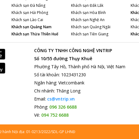
Khách sạn
Đà Nẵng
Khách sạn
Đắk Lắk
Khác
Khách sạn
Hải Phòng
Khách sạn
Hòa Bình
Khác
Khách sạn
Lào Cai
Khách sạn
Nghệ An
Khác
Khách sạn
Quảng Nam
Khách sạn
Quảng Ngãi
Khác
Khách sạn
Thừa Thiên Huế
Khách sạn
Tiền Giang
Khác
CÔNG TY TNHH CÔNG NGHỆ VNTRIP
Số 10/55 đường Thụy Khuê
Phường Tây Hồ, Thành phố Hà Nội, Việt Nam
Số tài khoản
:
1023431230
Ngân hàng
:
Vietcombank
Chi nhánh
:
Thăng Long
Email:
cs@vntrip.vn
Phòng:
096 326 6688
Vé:
094 752 6688
lữ hành Nội địa: 01-0213/2022/SDL-GP LHNĐ