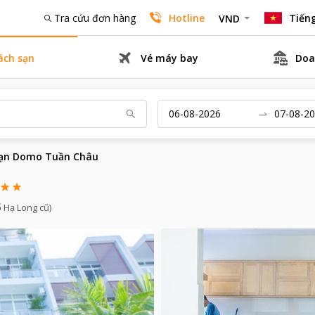
Tra cứu đơn hàng
Hotline
Tiếng
VND
ách sạn
Vé máy bay
Doa
sạn Domo Tuần Châu
 Hạ Long cũ)