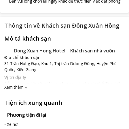
Bạn vui lòng chọn lại ngày khác để thực hiện việc đặt phòng
Thông tin về
Khách sạn Đông Xuân Hồng
Mô tả khách sạn
Dong Xuan Hong Hotel – Khách sạn nhà vườn
Địa chỉ khách sạn
81 Trần Hưng Đạo, Khu 1, Thị trấn Dương Đông, Huyện Phú
Quốc, Kiên Giang
Vị trí địa lý
Nằm tại trung tâm Bãi Dài, cách trung tâm thành phố 1km, từ
Xem thêm
Dong Xuan Hong Hotel
, du khách sẽ có 15 phút để đi tới sân bay,
cách chợ đêm khoảng 500m, đây là vị trí địa lý vô cùng thuận lợi
Tiện ích xung quanh
cho du khách muốn tắm biển với đường riêng xuống bãi tắm chỉ
cách 150m.
Phương tiện đi lại
Đặc điểm khách sạn
Được thiết kế dưới dạng khách sạn nhà vườn thoáng mát, rộng
•
Xe hơi
rãi mà lại riêng biệt giữa khoảng không gian đậm màu sắc thiên