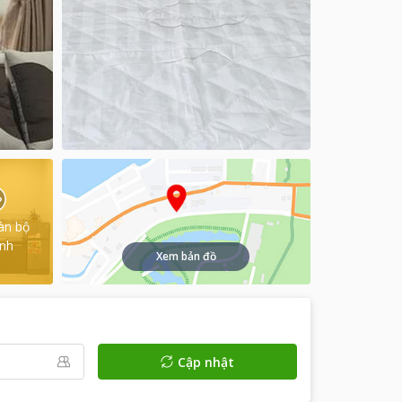
àn bộ
ình
Xem bản đồ
Cập nhật