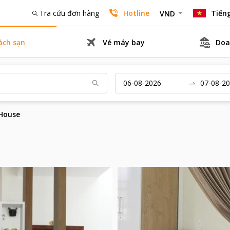
Tra cứu đơn hàng
Hotline
Tiếng
VND
ách sạn
Vé máy bay
Doa
House