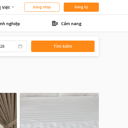
 Việt
Đăng nhập
Đăng ký
nh nghiệp
Cẩm nang
Tìm kiếm