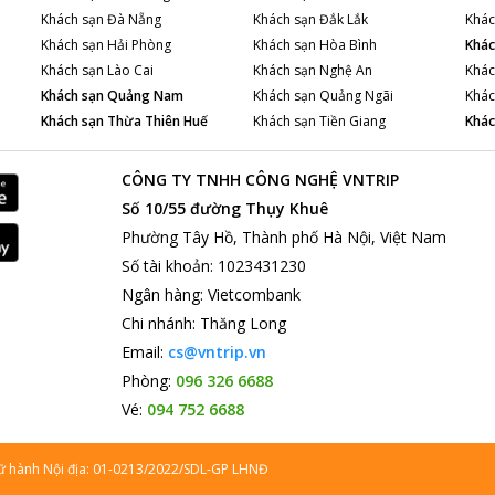
Khách sạn
Đà Nẵng
Khách sạn
Đắk Lắk
Khác
Khách sạn
Hải Phòng
Khách sạn
Hòa Bình
Khác
Khách sạn
Lào Cai
Khách sạn
Nghệ An
Khác
Khách sạn
Quảng Nam
Khách sạn
Quảng Ngãi
Khác
Khách sạn
Thừa Thiên Huế
Khách sạn
Tiền Giang
Khác
CÔNG TY TNHH CÔNG NGHỆ VNTRIP
Số 10/55 đường Thụy Khuê
Phường Tây Hồ, Thành phố Hà Nội, Việt Nam
Số tài khoản
:
1023431230
Ngân hàng
:
Vietcombank
Chi nhánh
:
Thăng Long
Email:
cs@vntrip.vn
Phòng:
096 326 6688
Vé:
094 752 6688
lữ hành Nội địa: 01-0213/2022/SDL-GP LHNĐ