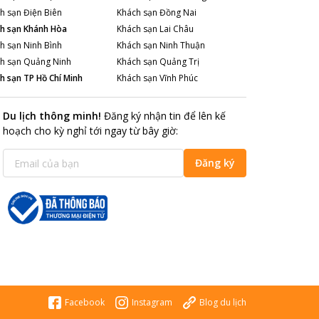
h sạn
Điện Biên
Khách sạn
Đồng Nai
h sạn
Khánh Hòa
Khách sạn
Lai Châu
h sạn
Ninh Bình
Khách sạn
Ninh Thuận
h sạn
Quảng Ninh
Khách sạn
Quảng Trị
h sạn
TP Hồ Chí Minh
Khách sạn
Vĩnh Phúc
Du lịch thông minh
!
Đăng ký nhận tin để lên kế
hoạch cho kỳ nghỉ tới ngay từ bây giờ
:
Đăng ký
Facebook
Instagram
Blog du lịch