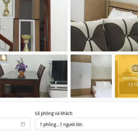
Xem to
13
h
Số phòng và khách
1
phòng
,
1
người lớn