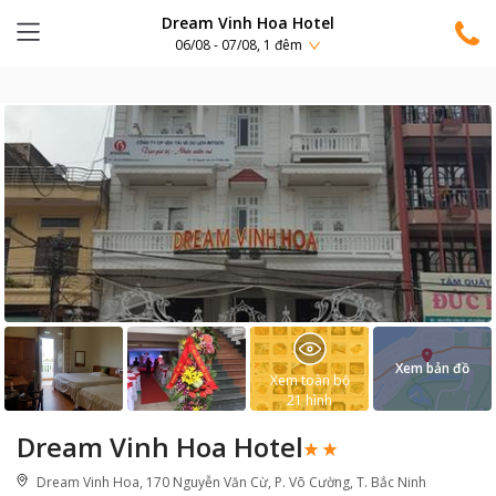
Dream Vinh Hoa Hotel
06/08 - 07/08, 1 đêm
Xem bản đồ
Xem toàn bộ
21
hình
Dream Vinh Hoa Hotel
Dream Vinh Hoa, 170 Nguyễn Văn Cừ, P. Võ Cường, T. Bắc Ninh