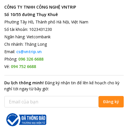
CÔNG TY TNHH CÔNG NGHỆ VNTRIP
Số 10/55 đường Thụy Khuê
Phường Tây Hồ, Thành phố Hà Nội, Việt Nam
Số tài khoản
:
1023431230
Ngân hàng
:
Vietcombank
Chi nhánh
:
Thăng Long
Email:
cs@vntrip.vn
Phòng:
096 326 6688
Vé:
094 752 6688
Du lịch thông minh
!
Đăng ký nhận tin để lên kế hoạch cho kỳ
nghỉ tới ngay từ bây giờ
:
Đăng ký