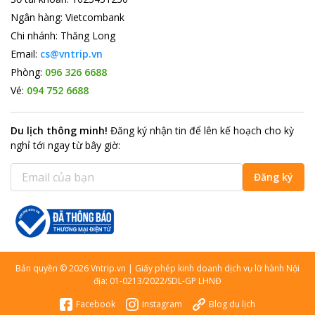
Ngân hàng
:
Vietcombank
Chi nhánh
:
Thăng Long
Email:
cs@vntrip.vn
Phòng:
096 326 6688
Vé:
094 752 6688
Du lịch thông minh
!
Đăng ký nhận tin để lên kế hoạch cho kỳ
nghỉ tới ngay từ bây giờ
:
Đăng ký
Bản quyền
©
2026
Vntrip.vn
|
Giấy phép kinh doanh dịch vụ lữ hành Nội
địa: 01-0213/2022/SDL-GP LHNĐ
Facebook
Instagram
Blog du lịch