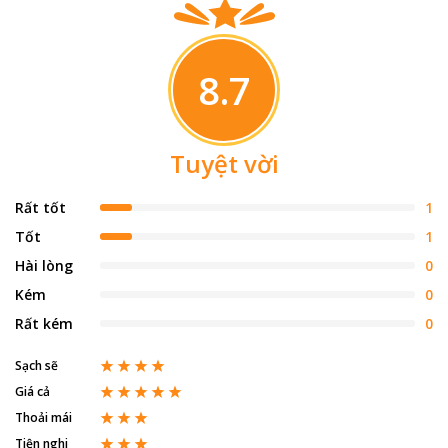
8.7
Tuyệt vời
Rất tốt
1
Tốt
1
Hài lòng
0
Kém
0
Rất kém
0
Sạch sẽ
Giá cả
Thoải mái
Tiện nghi