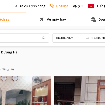
Tra cứu đơn hàng
Hotline
Tiếng
VND
ách sạn
Vé máy bay
Doa
n Dương Hà
g Bằng cũ)