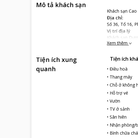
Mô tả khách sạn
Khách sạn Cao 
Địa chỉ:
Số 36, Tổ 16,
Vị trí địa lý
Khách sạn Dươn
Xem thêm
hướng, trước m
Nổi bật
Tiện ích xung
Tiện ích kh
Duong Ha Hotel
gỗ Á Âu hiện đạ
quanh
•
Điều hoà
Đến với Duong H
•
Thang máy
cao. Du khách c
•
Chỗ ở không h
Khách sạn phù h
•
Hỗ trợ vé
•
Vườn
•
TV ở sảnh
•
Sân hiên
•
Nhận phòng/tr
•
Bình chữa chá