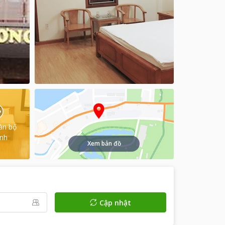
àn bộ
ình
Xem bản đồ
Cập nhật