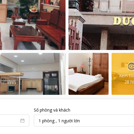
Xem to
28
h
Số phòng và khách
1
phòng
,
1
người lớn