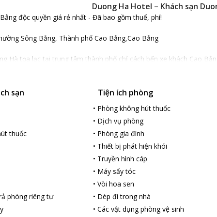
Duong Ha Hotel – Khách sạn Duo
Bằng độc quyền giá rẻ nhất - Đã bao gồm thuế, phí!
 Phường Sông Bằng, Thành phố Cao Bằng,Cao Bằng
g Hà tọa lạc tại trung tâm thành phố chỉ cách bến xe khách Cao Bằ
ặt không xa là dòng sông lớn nhất, đẹp nhất chảy bao quanh thành 
ách sạn
Tiện ích phòng
 tựa như 1 dinh thự ẩn mình trên đồi xanh thơ mộng, khách sạn mang
i, trang thiết bị tiện nghi. du khách có thể ngắm khung cảnh thiên nh
•
Phòng không hút thuốc
a Hotel, du khách sẽ được trải nghiệm mát – xa với nhiều liệu trình t
•
Dịch vụ phòng
ũng có thể đưa vật nuôi đến nghỉ ngơi tại khách sạn. Nhân viên thân 
út thuốc
•
Phòng gia đình
ợp với mọi du khách ở mọi lứa tuổi.
•
Thiết bị phát hiện khói
•
Truyền hình cáp
•
Máy sấy tóc
•
Vòi hoa sen
ả phòng riêng tư
•
Dép đi trong nhà
y
•
Các vật dụng phòng vệ sinh