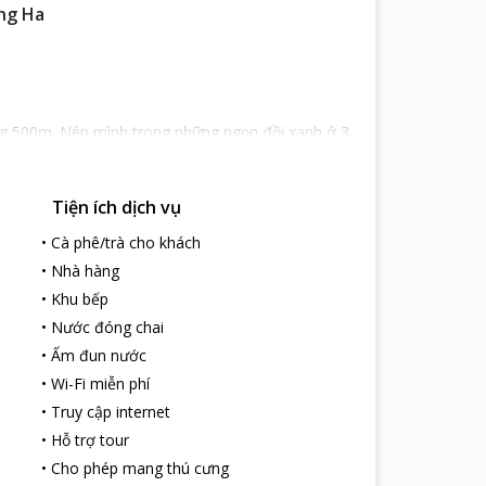
ng Ha
ng 500m. Nép mình trong những ngọn đồi xanh ở 3
phố Cao Bằng.
Tiện ích dịch vụ
 phong cách Tây Âu cổ điển kết hợp với nội thất
iên núi rừng hùng vĩ và thơ mộng.
•
Cà phê/trà cho khách
hư giãn, chỗ đậu xe miễn phí và internet tốc độ
•
Nhà hàng
thiện, hiếu khách và luôn luôn phục vụ chu đáo.
•
Khu bếp
•
Nước đóng chai
•
Ấm đun nước
•
Wi-Fi miễn phí
•
Truy cập internet
•
Hỗ trợ tour
•
Cho phép mang thú cưng