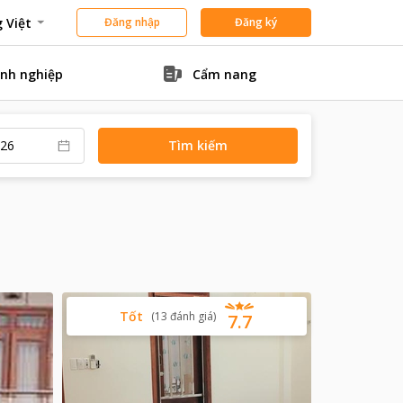
 Việt
Đăng nhập
Đăng ký
nh nghiệp
Cẩm nang
Tìm kiếm
Tốt
(
13
đánh giá
)
7.7