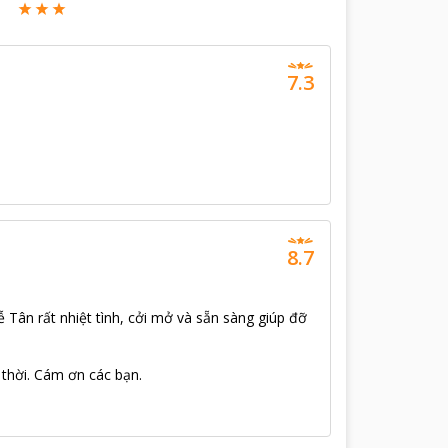
7.3
8.7
Tân rất nhiệt tình, cởi mở và sẵn sàng giúp đỡ
 thời. Cám ơn các bạn.