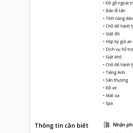
•
Đồ gỗ ngoài tr
•
Bàn lễ tân
•
Tính năng dàn
•
Chỗ để hành l
•
Giặt đồ
•
Hộp ký gửi an
•
Dịch vụ hỗ tr
•
Giặt khô
•
Chỗ để hành l
•
Tiếng Anh
•
Sân thượng
•
Đỗ xe
•
Mát-xa
•
Spa
Thông tin cần biết
Nhận ph