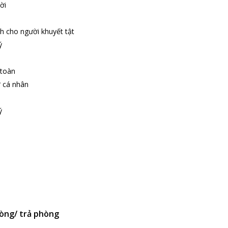
ời
h cho người khuyết tật
ý
 toàn
ợ cá nhân
ý
òng/ trả phòng