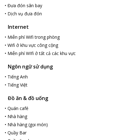
Có hệ thống Spa và Massage theo tiêu chuần Hàn Quốc Có
•
Đưa đón sân bay
quầy coffee trong và ngoài trời Đội ngũ nhân viên chuyên
•
Dịch vụ đưa đón
nghiệp, thân thiện và luôn tâm huyết với khách hàng Có bể bơi
ngoài trời và Phòng tập Gym
Internet
•
Miễn phí Wifi trong phòng
•
Wifi ở khu vực công cộng
•
Miễn phí WIfi ở tất cả các khu vực
Ngôn ngữ sử dụng
•
Tiếng Anh
•
Tiếng Việt
Đồ ăn & đồ uống
•
Quán café
•
Nhà hàng
•
Nhà hàng (gọi món)
•
Quầy Bar