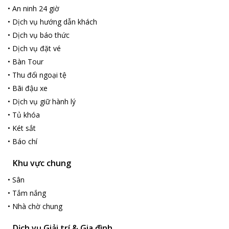
•
An ninh 24 giờ
•
Dịch vụ hướng dẫn khách
•
Dịch vụ báo thức
•
Dịch vụ đặt vé
•
Bàn Tour
•
Thu đổi ngoại tệ
•
Bãi đậu xe
•
Dịch vụ giữ hành lý
•
Tủ khóa
•
Két sắt
•
Báo chí
Khu vực chung
•
Sân
•
Tắm nắng
•
Nhà chờ chung
Dịch vụ Giải trí & Gia đình