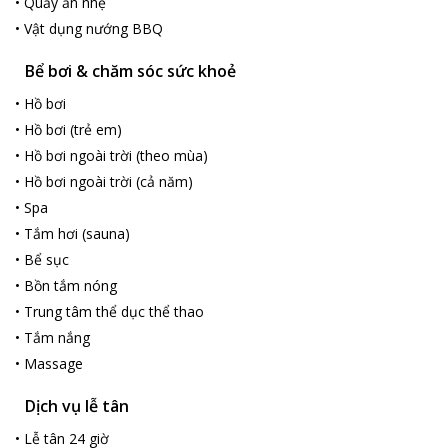
•
Quầy ăn nhẹ
•
Vật dụng nướng BBQ
Bể bơi & chăm sóc sức khoẻ
•
Hồ bơi
•
Hồ bơi (trẻ em)
•
Hồ bơi ngoài trời (theo mùa)
•
Hồ bơi ngoài trời (cả năm)
•
Spa
•
Tắm hơi (sauna)
•
Bể sục
•
Bồn tắm nóng
•
Trung tâm thể dục thể thao
•
Tắm nắng
•
Massage
Dịch vụ lễ tân
•
Lễ tân 24 giờ