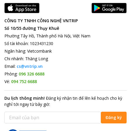
CÔNG TY TNHH CÔNG NGHỆ VNTRIP
Số 10/55 đường Thụy Khuê
Phường Tây Hồ, Thành phố Hà Nội, Việt Nam
Số tài khoản
:
1023431230
Ngân hàng
:
Vietcombank
Chi nhánh
:
Thăng Long
Email:
cs@vntrip.vn
Phòng:
096 326 6688
Vé:
094 752 6688
Du lịch thông minh
!
Đăng ký nhận tin để lên kế hoạch cho kỳ
nghỉ tới ngay từ bây giờ
:
Đăng ký