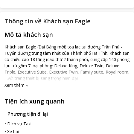
Thông tin về
Khách sạn Eagle
Mô tả khách sạn
Khách sạn Eagle (Đại Bàng mới) tọa lạc tại đường Trần Phú -
Tuyến đường trung tâm nhất của Thành phố Hà Tĩnh. Khách sạn
có chiều cao 18 tầng (cao thứ 2 thành phố), cung cấp 140 phòng
lưu trú gồm 7 loại phòng: Deluxe King, Deluxe Twin, Deluxe
Triple, Executive Suite, Executive Twin, Family suite, Royal room,
…với trang thiết bị sang trọng hiện đại.
Xem thêm
Phòng nghỉ có thiết kế đặc biệt, hệ thống vách kính tạo không
gian mở, du khách có thể hòa mình vào thiên nhiên và thu vào
tầm mắt những cảnh tuyệt đẹp từ trên cao. Đi kèm với không
Tiện ích xung quanh
gian nghỉ ngơi sang trọng là hệ thống giải trí với phòng Karaoke,
Sky bar, Spa cao cấp, Coffee – hồ bơi ngoài trời, khu tập Gym,
Phương tiện đi lại
hệ thống nhà hàng Âu Á, Coffee Lounge, phòng tiệc hiện đại và
•
Dịch vụ Taxi
các phòng hội nghị rộng rãi với sức chứa 700 khách.
•
Xe hơi
Nằm ở trung tâm TP, trên đường quốc lộ 1A bãi đỗ xe rộng rãi