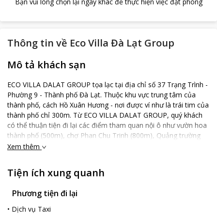
Bạn vui lòng chọn lại ngày khác để thực hiện việc đặt phòng
Thông tin về
Eco Villa Đà Lạt Group
Mô tả khách sạn
ECO VILLA DALAT GROUP tọa lạc tại địa chỉ số 37 Trạng Trình -
Phường 9 - Thành phố Đà Lạt. Thuộc khu vực trung tâm của
thành phố, cách Hồ Xuân Hương - nơi được ví như là trái tim của
thành phố chỉ 300m. Từ ECO VILLA DALAT GROUP, quý khách
có thể thuận tiện đi lại các điểm tham quan nội ô như vườn hoa
thành phố (500m), chợ Phan Chu Trinh (800m), Quảng trường
trung tâm (1.5km), chợ Đà Lạt (2.5km), trường cao đẳng sư
Xem thêm
phạm (500m), Ga Đà Lạt (1.5 km)... ECO VILLA DALAT GROUP,
nằm ngay trung tâm ăn uống mới của Đà Lạt (trục đường
Tiện ích xung quanh
Sương Nguyệt Ánh - Nguyễn Đình Chiểu - Phan Chu Trinh - Trần
Quý Cáp - Quang Trung) với nhiều món ăn đa dạng và phong
Phương tiện đi lại
phú, từ ăn sáng đến ăn trưa, ăn tối...với chất lượng đảm bảo và
giá chỉ dao động từ 20k đến 200k/phần. ECO VILLA DALAT
•
Dịch vụ Taxi
GROUP được thiết kế theo phong cách cổ điển, kiến trúc độc