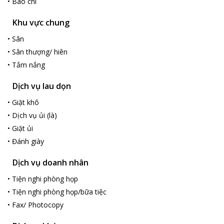
•
Báo chí
Các điểm du lịch gần khách sạn
Khu vực chung
Chợ Đông Ba và Tử Cấm Thành đều cách ÊMM Hotel Hue 2 km
trong khi Ga Huế cách khách sạn 1,45 km. Sân bay gần nhất là
•
Sân
Sân bay Quốc tế Phú Bài, cách nơi nghỉ 15 km.
•
Sân thượng/ hiên
Các cặp đôi đặc biệt thích địa điểm này — họ cho điểm 8 cho kỳ
•
Tắm nắng
nghỉ dành cho 2 người.
Dịch vụ lau dọn
•
Giặt khô
•
Dịch vụ ủi (là)
•
Giặt ủi
•
Đánh giày
Dịch vụ doanh nhân
•
Tiện nghi phòng họp
•
Tiện nghi phòng họp/bữa tiệc
•
Fax/ Photocopy