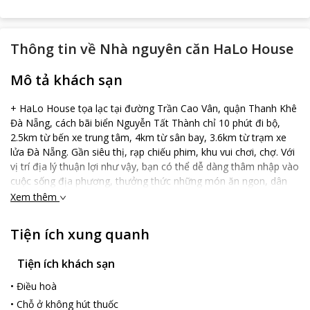
Thông tin về
Nhà nguyên căn HaLo House
Mô tả khách sạn
+ HaLo House tọa lạc tại đường Trần Cao Vân, quận Thanh Khê
Đà Nẵng, cách bãi biển Nguyễn Tất Thành chỉ 10 phút đi bộ,
2.5km từ bến xe trung tâm, 4km từ sân bay, 3.6km từ trạm xe
lửa Đà Nẵng. Gần siêu thị, rạp chiếu phim, khu vui chơi, chợ. Với
vị trí địa lý thuận lợi như vậy, bạn có thể dễ dàng thâm nhập vào
cuộc sống địa phương, thưởng thức những món ăn ngon, dân
dã của địa phương với mức giá bình dân. + Halo House được
Xem thêm
thiết kế thiết đại, mê lệch hướng sáng, mỗi phòng đều có cửa sổ
và các trang thiết bị cần thiết trong phòng. Ngoài ra trong khuôn
Tiện ích xung quanh
viên nhà bếp được trang bị đầy đủ các vật dụng thông thường
và nồi đầy đủ kích thước, cho phép bạn thức dậy sớm đi chợ hải
Tiện ích khách sạn
sản (chỉ 10 phút đi bộ) kết hợp ngắm hoàng hôn, chế biến
những món ăn cho cả gia đình, bạn bè. + HaLo House có phòng
•
Điều hoà
khách rộng và chỗ để xe riêng biệt, cửa cuốn đặc biệt an toàn,
•
Chỗ ở không hút thuốc