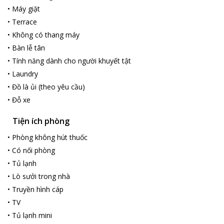
giúp bạn yên tâm trải nghiệm, tạo kỉ niệm với những người thân
•
Máy giặt
yêu trong kì nghỉ của mình.
•
Terrace
•
Không có thang máy
•
Bàn lễ tân
•
Tính năng dành cho người khuyết tật
•
Laundry
•
Đồ là ủi (theo yêu cầu)
•
Đỗ xe
Tiện ích phòng
•
Phòng không hút thuốc
•
Có nối phòng
•
Tủ lạnh
•
Lò sưởi trong nhà
•
Truyền hình cáp
•
TV
•
Tủ lạnh mini