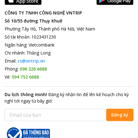
CÔNG TY TNHH CÔNG NGHỆ VNTRIP
Số 10/55 đường Thụy Khuê
Phường Tây Hồ, Thành phố Hà Nội, Việt Nam
Số tài khoản
:
1023431230
Ngân hàng
:
Vietcombank
Chi nhánh
:
Thăng Long
Email:
cs@vntrip.vn
Phòng:
096 326 6688
Vé:
094 752 6688
Du lịch thông minh
!
Đăng ký nhận tin để lên kế hoạch cho kỳ
nghỉ tới ngay từ bây giờ
:
Đăng ký