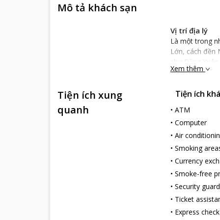
Mô tả khách sạn
Vị trí địa lý
Là một trong n
Lớn, cách đền 
chợ Đồng Xuân,
Xem thêm
thưởng thức nh
Đặc điểm khá
Tiện ích xung
Tiện ích kh
Especen Hote
tinh tế nhưng 
quanh
•
ATM
giác thoải mái
•
Computer
Nép mình trong 
•
Air conditioni
chuông nhà thờ
•
Smoking area
kính nhuốm màu
•
Currency exc
Especen Hote
•
Smoke-free p
Dịch vụ khách
Thiết kế nhỏ gọ
•
Security guard
các màu sắc tro
•
Ticket assista
Tất cả hệ thống
•
Express check
đi kèm có wife,