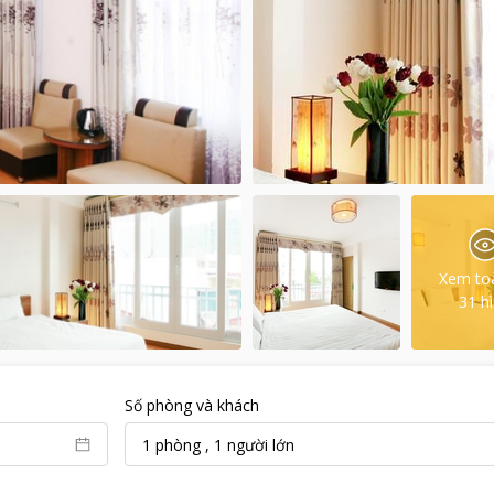
Xem to
31
h
Số phòng và khách
1
phòng
,
1
người lớn