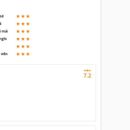
 sẽ
ả
i mái
nghi
 viên
7.2