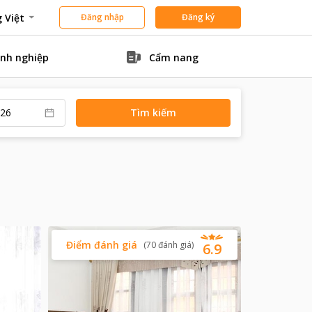
 Việt
Đăng nhập
Đăng ký
nh nghiệp
Cẩm nang
Tìm kiếm
Điểm đánh giá
(
70
đánh giá
)
6.9