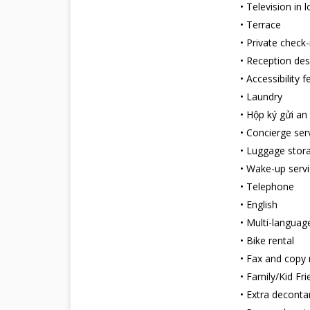
•
Television in 
vệ sinh cá nhân
•
Terrace
Ngoài ra tại
Es
•
Private check
tân phục vụ 24 
•
Reception des
Nếu quý khách 
•
Accessibility 
tiện cho việc đi 
•
Laundry
Điểm du lịch 
Chiêm ngưỡng Nh
•
Hộp ký gửi an
Nằm giữa trung
•
Concierge ser
khuôn viên nhà
•
Luggage stor
sắc lấp lánh đố
•
Wake-up servi
nghiệm cuộc sốn
•
Telephone
Đến với
Espece
•
English
•
Multi-language
•
Bike rental
•
Fax and copy
•
Family/Kid Fri
•
Extra decont