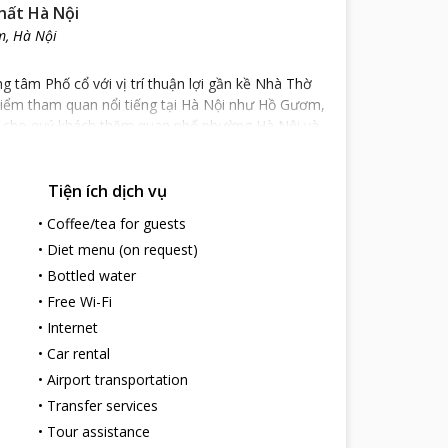
hất Hà Nội
m, Hà Nội
g tâm Phố cổ với vị trí thuận lợi gần kề Nhà Thờ
iểm tham quan nổi tiếng tại Hà Nội như Hồ Gươm,
g cho quý khách thăm quan phố phường Hà Nội và
Tiện ích dịch vụ
lại thăm quan. Với thiết kế đơn giản, nhẹ nhàng và
nhân viên phục vụ chu đáo thân thiện cho bạn cảm
•
Coffee/tea for guests
•
Diet menu (on request)
ch quốc tế, từ khách sạn bạn có thể nghe tiếng
•
Bottled water
ch sạn có thể nhìn bao quát toàn bộ khu phố cổ
•
Free Wi-Fi
•
Internet
ng tại thủ đô.
•
Car rental
o cấp tiện nghi, với sự kết hợp hài hòa khéo léo
•
Airport transportation
ho du khách khi nghỉ ngơi tại đây.
•
Transfer services
 cùng hệ thống đèn chiếu sáng, rèm cửa sang trọng,
•
Tour assistance
khóa và phòng tắm kèm vòi sen, dép đi trong nhà, đồ