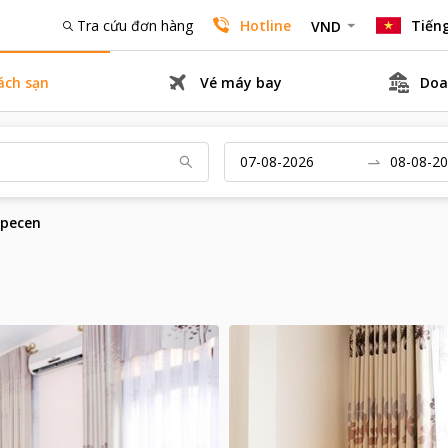
Tra cứu đơn hàng
Hotline
Tiếng
VND
ách sạn
Vé máy bay
Doa
specen