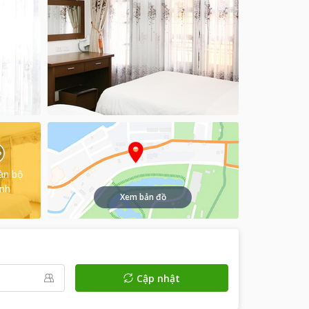
àn bộ
ình
Xem bản đồ
Cập nhật