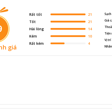
Sạch
Rất tốt
21
Giá c
Tốt
21
9
Thoả
Hài lòng
14
Tiện 
Kém
10
Vị trí
Rất kém
4
nh giá
Nhân