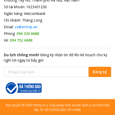
Phường Tây Hồ, Thành phố Hà Nội, Việt Nam
Số tài khoản
:
1023431230
Ngân hàng
:
Vietcombank
Chi nhánh
:
Thăng Long
Email:
cs@vntrip.vn
Phòng:
096 326 6688
Vé:
094 752 6688
Du lịch thông minh
!
Đăng ký nhận tin để lên kế hoạch cho kỳ
nghỉ tới ngay từ bây giờ
:
Đăng ký
Bản quyền
©
2026
Vntrip.vn
|
Giấy phép kinh doanh dịch vụ lữ hành Nội
địa: 01-0213/2022/SDL-GP LHNĐ