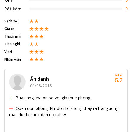
Kém
0
Rất kém
0
Sạch sẽ
Giá cả
Thoải mái
Tiện nghi
Vị trí
Nhân viên
Ẩn danh
6.2
06/03/2018
Bua sang kha on so voi gia thue phong.
Quen don phong. Khi don lai khong thay ra trai giuong
mac du da duoc dan do rat ky.