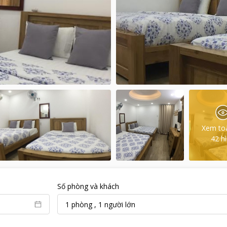
Xem to
42
h
Số phòng và khách
1
phòng
,
1
người lớn