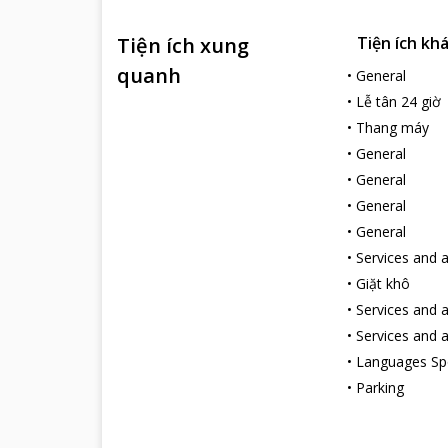
Tiện ích xung
Tiện ích kh
quanh
•
General
•
Lễ tân 24 giờ
•
Thang máy
•
General
•
General
•
General
•
General
•
Services and 
•
Giặt khô
•
Services and 
•
Services and 
•
Languages S
•
Parking