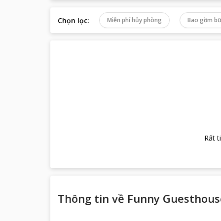
Chọn lọc
:
Miễn phí hủy phòng
Bao gồm bữ
Rất t
Thông tin về
Funny Guesthous