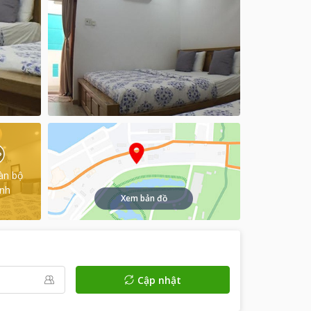
àn bộ
ình
Xem bản đồ
Cập nhật