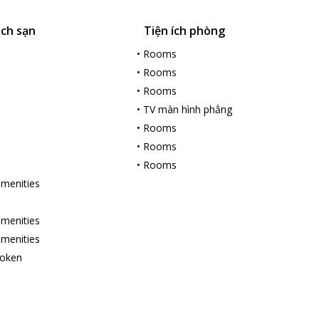
ách sạn
Tiện ích phòng
•
Rooms
•
Rooms
•
Rooms
•
TV màn hình phẳng
•
Rooms
•
Rooms
•
Rooms
amenities
amenities
amenities
poken