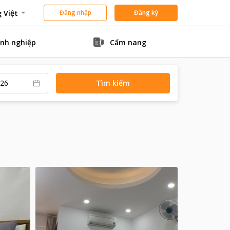
 Việt
Đăng nhập
Đăng ký
nh nghiệp
Cẩm nang
Tìm kiếm