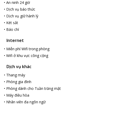
•
An ninh 24 giờ
nơi có các khu vui chơi giải trí, viện hải dương học… mà bạn có
•
Dịch vụ báo thức
thể dễ dàng tiêp cận chỉ với vài bước chân khi nghỉ tại khách sạn.
•
Dịch vụ giữ hành lý
Galina Hotel & Spa
mang đến cho bạn không chỉ là một không
gian nghỉ dưỡng mà còn là cả một lộ trình chăm sóc, cải thiện
•
Két sắt
sức khỏe chuyên ngiệp, cùng với những tiện nghi nghỉ ngơi cao
•
Báo chí
cấp.
Internet
•
Miễn phí Wifi trong phòng
•
Wifi ở khu vực công cộng
Dịch vụ khác
•
Thang máy
•
Phòng gia đình
•
Phòng dành cho Tuần trăng mật
•
Máy điều hòa
•
Nhân viên đa ngôn ngữ