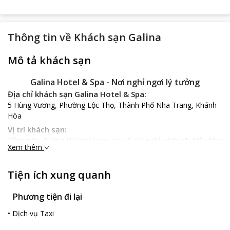
Thông tin về
Khách sạn Galina
Mô tả khách sạn
Galina Hotel & Spa - Nơi nghỉ ngơi lý tưởng
Địa chỉ khách sạn Galina Hotel & Spa:
5 Hùng Vương, Phường Lộc Thọ, Thành Phố Nha Trang, Khánh
Hòa
Vị trí khách sạn:
Nằm trên đường Hùng Vương, con đường chỉ cách bãi biển Nha
Xem thêm
Trang xinh đẹp 5 phút đi bộ, nhờ vị trí thuận tiện của mình
mà
Galina Hotel & Spa
đã trở thành điểm dừng chân hấp dẫn
Tiện ích xung quanh
với du khách.
Đặc điểm khách sạn:
Phương tiện đi lại
Galina Hotel & Spa
là một tòa nhà sang trọng, hiện đại, được
thiết kế lấy cảm hứng từ biển và những con sóng nhấp nhô ngày
•
Dịch vụ Taxi
đêm xô bờ, kết hợp giữa kiến trúc Âu - Á. Một điểm nổi bật
trong thiết kế không gian khách sạn là luôn sử dụng những