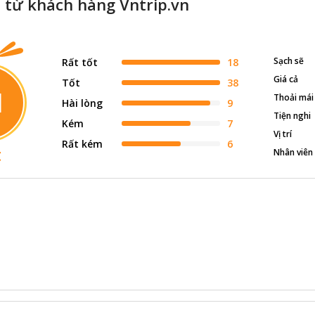
 từ khách hàng Vntrip.vn
Sạch sẽ
Rất tốt
18
Giá cả
Tốt
38
1
Thoải mái
Hài lòng
9
Tiện nghi
Kém
7
Vị trí
Rất kém
6
t
Nhân viên