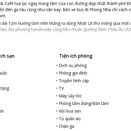
 Café tọa lạc ngay trung tâm của con đường đẹp nhất thành phố Đồng
yển đến ga tàu cũng như sân bay. Bến xe bus đi Phong Nha chỉ cách v
km.
ải dài 12m hướng tầm nhìn thẳng ra dòng Nhật Lệ thơ mộng qua một cô
t liệu địa phương handmade cùng tiêu chuẩn giường đệm Châu Âu chắ
c Cafe với lối kiến trúc độc đáo, sofa êm ái cùng món ăn thức uống 
chuyên nghiệp và thân thiện sẽ càng khiến bạn thêm yêu mảnh đất nắ
tel & Café, bạn có thể dễ dàng tiếp cận đầy đủ tất cả các dịch vụ t
ách sạn
Tiện ích phòng
g, hang Tối, suối nước Moọc, hang Én.... Khách sạn còn có dịch vụ c
ốn tự mình khám phá địa phương. Các dịch vụ giặt là và đưa đón s
•
Dịch vụ phòng
huốc
•
Phòng gia đình
•
Truyền hình cáp
 tặng
•
TV
•
Máy sấy tóc
•
Phòng tắm đứng/Bồn tắm
ời
•
Vòi hoa sen
•
Tủ quần áo
•
Chăn ga