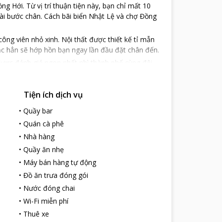
 Hới. Từ vị trí thuận tiện này, bạn chỉ mất 10
ài bước chân. Cách bãi biển Nhật Lệ và chợ Đồng
ng viên nhỏ xinh. Nội thất được thiết kế tỉ mẫn
c hẳn sẽ hớp hồn bạn ngay lần đầu đặt chân đến.
được đánh giá ngon nhất nhì thành phố cùng đội
ng gió này.
hông tin hỗ trợ tour khám phá hang động Phong
Tiện ích dịch vụ
ho thuê xe hơi, xe máy và xe đạp miễn phí cho
ân bay đều được cung cấp chu đáo đến quý khách.
•
Quầy bar
•
Quán cà phê
•
Nhà hàng
•
Quầy ăn nhẹ
•
Máy bán hàng tự động
•
Đồ ăn trưa đóng gói
•
Nước đóng chai
•
Wi-Fi miễn phí
•
Thuê xe