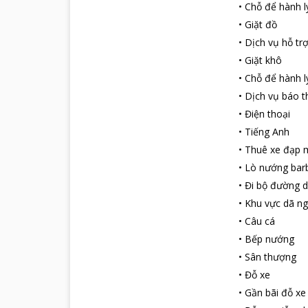
•
Chỗ để hành l
•
Giặt đồ
•
Dịch vụ hỗ tr
•
Giặt khô
•
Chỗ để hành l
•
Dịch vụ báo t
•
Điện thoại
•
Tiếng Anh
•
Thuê xe đạp m
•
Lò nướng bar
•
Đi bộ đường d
•
Khu vực dã ng
•
Câu cá
•
Bếp nướng
•
Sân thượng
•
Đỗ xe
•
Gần bãi đỗ xe