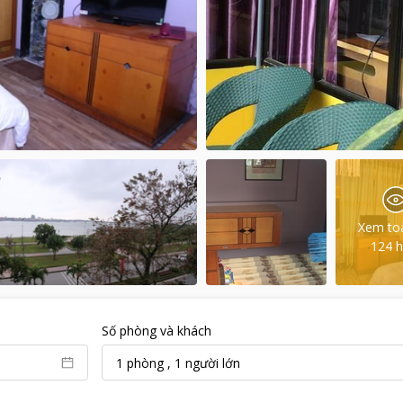
Xem to
124
h
Số phòng và khách
1
phòng
,
1
người lớn