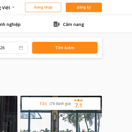
 Việt
Đăng nhập
Đăng ký
nh nghiệp
Cẩm nang
Tìm kiếm
Tốt
(
78
đánh giá
)
7.1