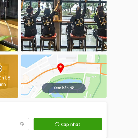
àn bộ
ình
Xem bản đồ
Cập nhật