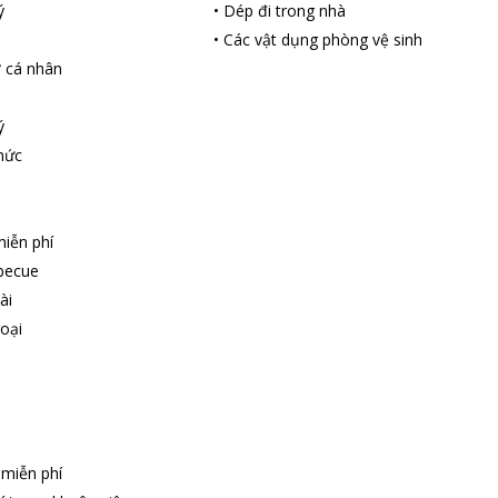
ý
•
Dép đi trong nhà
•
Các vật dụng phòng vệ sinh
ợ cá nhân
ý
hức
iễn phí
becue
ài
oại
 miễn phí