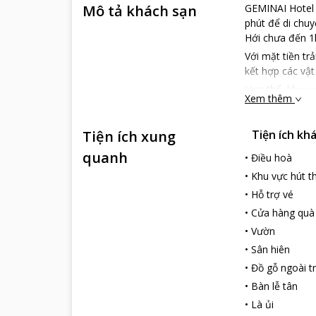
Mô tả khách sạn
GEMINAI Hotel &
phút để di chu
Hới chưa đến 1
Với mặt tiền tr
kết hợp các vậ
Hơn thế, khu vự
Xem thêm
ngũ nhân viên 
Tại GEMINAI Ho
Tiện ích xung
Tiện ích kh
Nha, Thiên Đườn
những khách mu
quanh
•
Điều hoà
•
Khu vực hút t
•
Hỗ trợ vé
•
Cửa hàng quà
•
Vườn
•
Sân hiên
•
Đồ gỗ ngoài tr
•
Bàn lễ tân
•
Là ủi