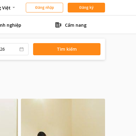
 Việt
Đăng nhập
Đăng ký
nh nghiệp
Cẩm nang
Tìm kiếm