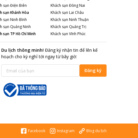
h sạn
Điện Biên
Khách sạn
Đồng Nai
h sạn
Khánh Hòa
Khách sạn
Lai Châu
h sạn
Ninh Bình
Khách sạn
Ninh Thuận
h sạn
Quảng Ninh
Khách sạn
Quảng Trị
h sạn
TP Hồ Chí Minh
Khách sạn
Vĩnh Phúc
Du lịch thông minh
!
Đăng ký nhận tin để lên kế
hoạch cho kỳ nghỉ tới ngay từ bây giờ
:
Đăng ký
Facebook
Instagram
Blog du lịch