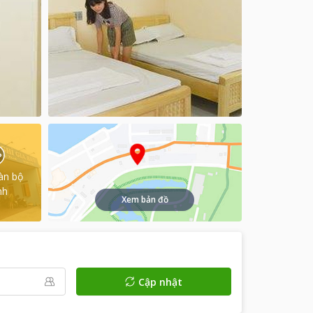
àn bộ
nh
Xem bản đồ
Cập nhật