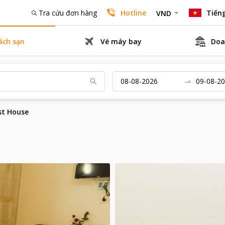
Tra cứu đơn hàng
Hotline
Tiếng
VND
ách sạn
Vé máy bay
Doa
st House