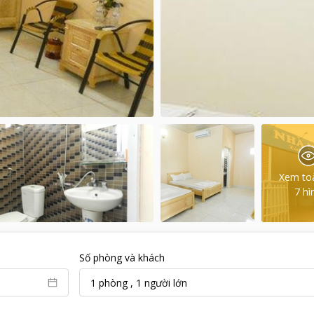
Xem to
7
hì
Số phòng và khách
1
phòng
,
1
người lớn