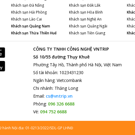
Khách sạn
Đà Nẵng
Khách sạn
Đắk Lắk
Khác
Khách sạn
Hải Phòng
Khách sạn
Hòa Bình
Khác
Khách sạn
Lào Cai
Khách sạn
Nghệ An
Khác
Khách sạn
Quảng Nam
Khách sạn
Quảng Ngãi
Khác
Khách sạn
Thừa Thiên Huế
Khách sạn
Tiền Giang
Khác
CÔNG TY TNHH CÔNG NGHỆ VNTRIP
Số 10/55 đường Thụy Khuê
Phường Tây Hồ, Thành phố Hà Nội, Việt Nam
Số tài khoản
:
1023431230
Ngân hàng
:
Vietcombank
Chi nhánh
:
Thăng Long
Email:
cs@vntrip.vn
Phòng:
096 326 6688
Vé:
094 752 6688
lữ hành Nội địa: 01-0213/2022/SDL-GP LHNĐ