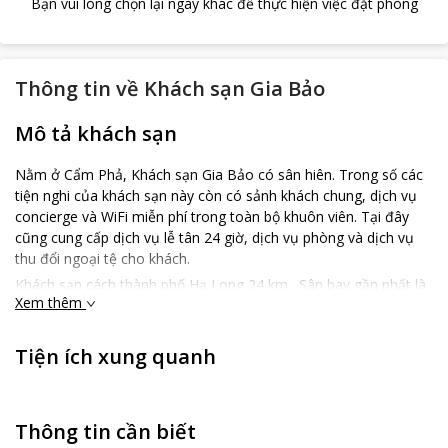
Bạn vui lòng chọn lại ngày khác để thực hiện việc đặt phòng
Thông tin về
Khách sạn Gia Bảo
Mô tả khách sạn
Nằm ở Cẩm Phả, Khách sạn Gia Bảo có sân hiên. Trong số các
tiện nghi của khách sạn này còn có sảnh khách chung, dịch vụ
concierge và WiFi miễn phí trong toàn bộ khuôn viên. Tại đây
cũng cung cấp dịch vụ lễ tân 24 giờ, dịch vụ phòng và dịch vụ
thu đổi ngoại tệ cho khách.
Khách sạn cách thành phố Hạ Long 24 km . Sân bay gần nhất là
Xem thêm
sân bay quốc tế Cát Bi, cách đó 98 km.
Khách sạn Gia Bảo không chỉ là một nơi nghỉ ngơi, mà còn là
Tiện ích xung quanh
một phần của hành trình đáng nhớ trong chuyến du lịch của
bạn. Với không gian yên tĩnh, thư giãn, bạn có thể hoàn toàn tận
hưởng kỳ nghỉ của mình, tái tạo năng lượng và khám phá vẻ đẹp
của thành phố này. Chúng tôi cam kết mang đến cho bạn một
Thông tin cần biết
dịch vụ chu đáo, đẳng cấp, biến kỳ nghỉ của bạn thành một trải