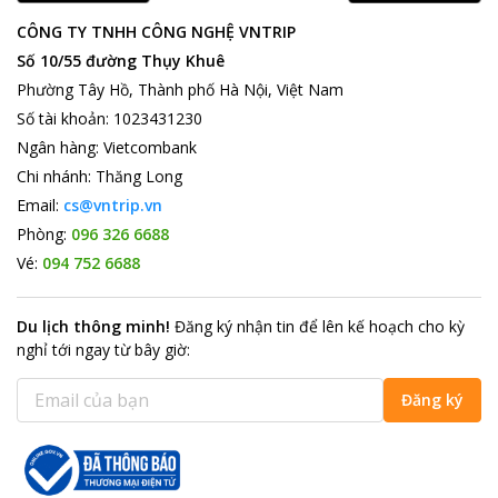
CÔNG TY TNHH CÔNG NGHỆ VNTRIP
Số 10/55 đường Thụy Khuê
Phường Tây Hồ, Thành phố Hà Nội, Việt Nam
Số tài khoản
:
1023431230
Ngân hàng
:
Vietcombank
Chi nhánh
:
Thăng Long
Email:
cs@vntrip.vn
Phòng:
096 326 6688
Vé:
094 752 6688
Du lịch thông minh
!
Đăng ký nhận tin để lên kế hoạch cho kỳ
nghỉ tới ngay từ bây giờ
:
Đăng ký