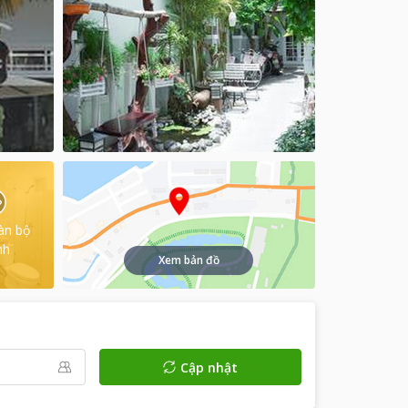
àn bộ
nh
Xem bản đồ
Cập nhật