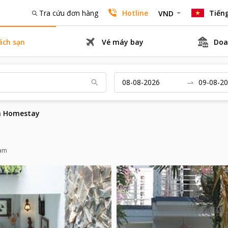
Tra cứu đơn hàng
Hotline
Tiếng
VND
ách sạn
Vé máy bay
Doa
n Homestay
Nam