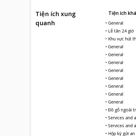
Tiện ích xung
Tiện ích kh
quanh
•
General
•
Lễ tân 24 giờ
•
Khu vực hút t
•
General
•
General
•
General
•
General
•
General
•
General
•
General
•
General
•
Đồ gỗ ngoài tr
•
Services and 
•
Services and 
•
Hộp ký gửi an