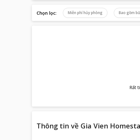
Chọn lọc
:
Miễn phí hủy phòng
Bao gồm bữ
Rất t
Thông tin về
Gia Vien Homest