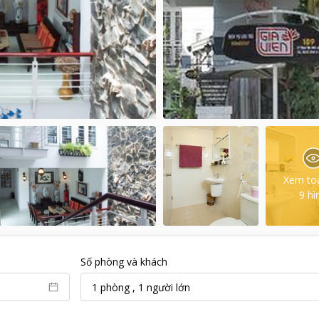
Xem to
9
hì
Số phòng và khách
1
phòng
,
1
người lớn