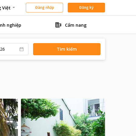
 Việt
Đăng nhập
Đăng ký
nh nghiệp
Cẩm nang
Tìm kiếm