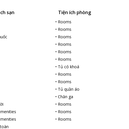
ách sạn
Tiện ích phòng
•
Rooms
•
Rooms
huốc
•
Rooms
•
Rooms
•
Rooms
•
Rooms
•
Tủ có khoá
•
Rooms
•
Rooms
•
Tủ quần áo
•
Chăn ga
ời
•
Rooms
amenities
•
Rooms
amenities
•
Rooms
 toàn