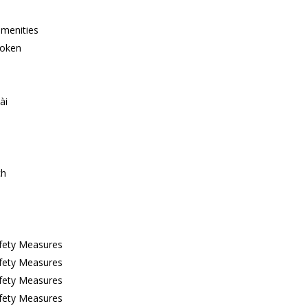
amenities
poken
ài
ch
fety Measures
fety Measures
fety Measures
fety Measures