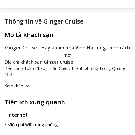
Thông tin về
Ginger Cruise
Mô tả khách sạn
Ginger Cruise
- Hãy khám phá Vịnh Hạ Long theo cách
mới
Địa chỉ khách sạn Ginger Cruise
Bến cảng Tuần Châu, Tuần Châu, Thành phố Hạ Long, Quảng
Ninh
Vị trí địa lý
Xem thêm
Ginger Cruise
là du thuyền sang trọng trên vịnh Hạ Long. Đây là
du thuyền bằng gỗ với các phòng nghỉ máy lạnh, cửa sổ hướng
ra biển. Du thuyền có bến đỗ và trụ sở trên đảo Tuần Châu, Hạ
Tiện ích xung quanh
Long, cách trung tâm TP Hạ Long 15km, Hải Phòng 2 giờ lái xe,
Hà Nội 4 giờ lái xe. Du khách được đón lên
Ginger Cruise
ở Cầu
Internet
tàu Tuần Châu. Đến với
Ginger Cruise
, bạn sẽ được thăm thú
•
Miễn phí Wifi trong phòng
vịnh Hạ Long theo một trải nghiệm mới mẻ với dịch vụ hoàn
hảo.