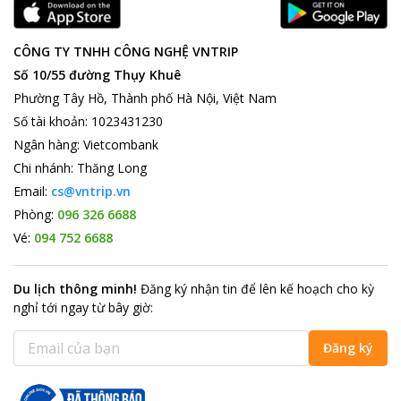
CÔNG TY TNHH CÔNG NGHỆ VNTRIP
Số 10/55 đường Thụy Khuê
Phường Tây Hồ, Thành phố Hà Nội, Việt Nam
Số tài khoản
:
1023431230
Ngân hàng
:
Vietcombank
Chi nhánh
:
Thăng Long
Email:
cs@vntrip.vn
Phòng:
096 326 6688
Vé:
094 752 6688
Du lịch thông minh
!
Đăng ký nhận tin để lên kế hoạch cho kỳ
nghỉ tới ngay từ bây giờ
:
Đăng ký