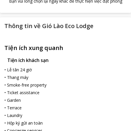
Bạn vui lòng chọn lại ngày khác để thực hiện việc đặt phòng
Thông tin về
Gió Lào Eco Lodge
Tiện ích xung quanh
Tiện ích khách sạn
•
Lễ tân 24 giờ
•
Thang máy
•
Smoke-free property
•
Ticket assistance
•
Garden
•
Terrace
•
Laundry
•
Hộp ký gửi an toàn
•
Concierge services